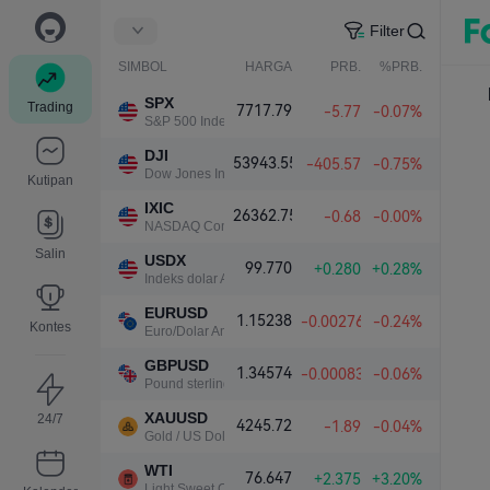
Filter
SIMBOL
HARGA
PRB.
%PRB.
SPX
Trading
7717.79
-5.77
-0.07%
S&P 500 Index
DJI
53943.55
-405.57
-0.75%
Dow Jones Industrial Average
Kutipan
IXIC
26362.75
-0.68
-0.00%
NASDAQ Composite Index
Salin
USDX
99.770
+0.280
+0.28%
Indeks dolar AS
EURUSD
1.15238
-0.00276
-0.24%
Kontes
Euro/Dolar Amerika
GBPUSD
1.34574
-0.00083
-0.06%
Pound sterling/Dolar Amerika
XAUUSD
24/7
4245.72
-1.89
-0.04%
Gold / US Dollar
WTI
76.647
+2.375
+3.20%
Light Sweet Crude Oil