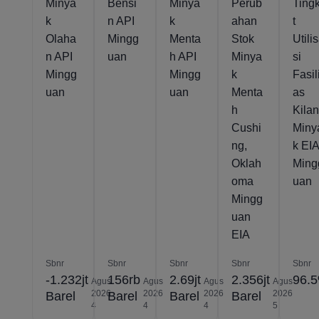
Minya
Bensi
Minya
Perub
Ting
k
n API
k
ahan
t
Olaha
Mingg
Menta
Stok
Utili
n API
uan
h API
Minya
si
Mingg
Mingg
k
Fasil
uan
uan
Menta
as
h
Kila
Cushi
Miny
ng,
k EI
Oklah
Ming
oma
uan
Mingg
uan
EIA
Sbnr
Sbnr
Sbnr
Sbnr
Sbnr
-1.232jt
156rb
2.69jt
2.356jt
96.
Agus
Agus
Agus
Agus
2026
2026
2026
2026
Barel
Barel
Barel
Barel
4
4
4
5