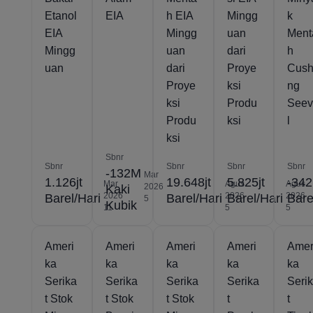
Etanol
EIA
h EIA
Mingg
k
EIA
Mingg
uan
Ment
Mingg
uan
dari
h
uan
dari
Proye
Cush
Proye
ksi
ng
ksi
Produ
See
Produ
ksi
l
ksi
Sbnr
Sbnr
Sbnr
Sbnr
Sbnr
-132M
Mar
1.126jt
19.648jt
5.825jt
-342
Mar
Agus
Agus
2026
Kaki
2026
2026
2026
Barel/Hari
Barel/Hari
Barel/Hari
Bare
5
Kubik
11
5
5
Ameri
Ameri
Ameri
Ameri
Amer
ka
ka
ka
ka
ka
Serika
Serika
Serika
Serika
Seri
t Stok
t Stok
t Stok
t
t