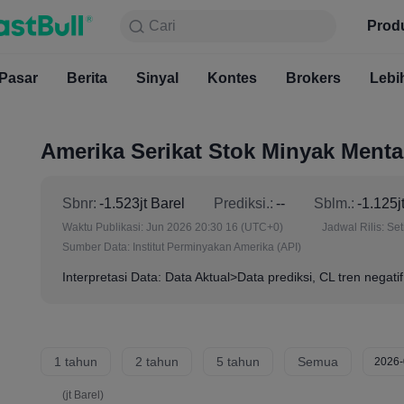
Cari
Cari
Produk
Grafik
Prod
Gratis S
Pasar
Berita
Sinyal
Pasar
Kontes
Berita
Brokers
Sinyal
Kont
Lebi
Amerika Serikat Stok Minyak Ment
Sbnr:
-1.523jt Barel
Prediksi.:
--
Sblm.:
-1.125j
Waktu Publikasi:
Jun 2026 20:30 16
(UTC+0)
Jadwal Rilis:
Set
Sumber Data:
Institut Perminyakan Amerika (API)
Interpretasi Data: Data Aktual>Data prediksi, CL tren negatif
1 tahun
2 tahun
5 tahun
Semua