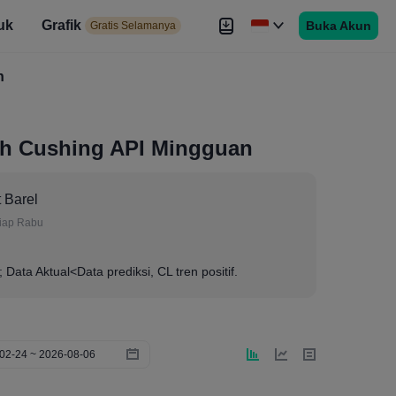
uk
Grafik
Buka Akun
elamanya
Gratis Selamanya
es
h
Brokers
Lebih
ah Cushing API Mingguan
t Barel
iap Rabu
; Data Aktual<Data prediksi, CL tren positif.