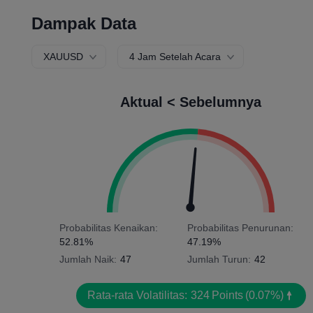
Dampak Data
XAUUSD
4 Jam Setelah Acara
Aktual < Sebelumnya
Probabilitas Kenaikan:
Probabilitas Penurunan:
52.81%
47.19%
Jumlah Naik:
47
Jumlah Turun:
42
Rata-rata Volatilitas:
324
Points
(0.07%)