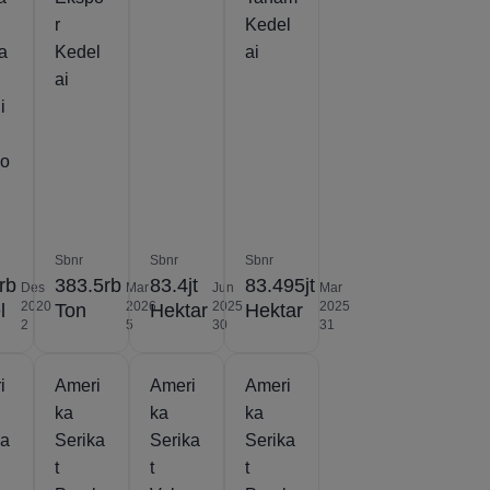
r
Kedel
a
Kedel
ai
ai
i
vo
Sbnr
Sbnr
Sbnr
rb
383.5rb
83.4jt
83.495jt
Des
Mar
Jun
Mar
2020
2026
2025
2025
l
Ton
Hektar
Hektar
2
5
30
31
i
Ameri
Ameri
Ameri
ka
ka
ka
ka
Serika
Serika
Serika
t
t
t