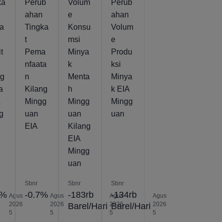
ka
Perub
Volum
Perub
ahan
e
ahan
sa
Tingka
Konsu
Volum
t
msi
e
it
Pema
Minya
Produ
nfaata
k
ksi
ng
n
Menta
Minya
a
Kilang
h
k EIA
A
Mingg
Mingg
Mingg
g
uan
uan
uan
EIA
Kilang
EIA
Mingg
uan
Sbnr
Sbnr
Sbnr
5%
-0.7%
-183rb
-134rb
Agus
Agus
Agus
Agus
2026
2026
2026
2026
Barel/Hari
Barel/Hari
5
5
5
5