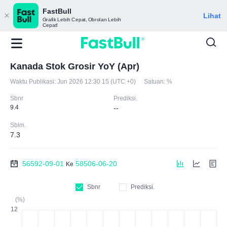
FastBull
Lihat
Grafik Lebih Cepat, Obrolan Lebih
Cepat!
Kanada Stok Grosir YoY (Apr)
Waktu Publikasi:
Jun 2026 12:30 15 (UTC +0)
Satuan:
%
Sbnr
Prediksi.
9.4
--
Sblm.
7.3
56592-09-01
58506-06-20
Ke
Sbnr
Prediksi.
(%)