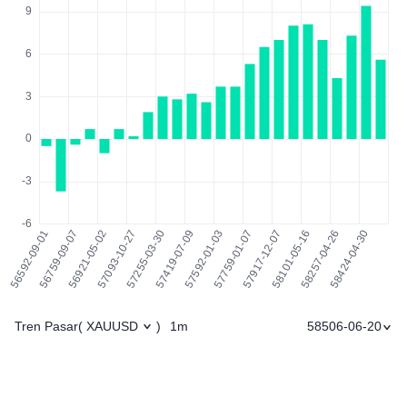
Tren Pasar
1m
58506-06-20
(
XAUUSD
)