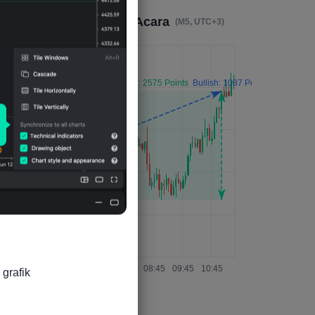
Dampak 4 Jam Setelah Acara
(M5, UTC+3)
grafik
