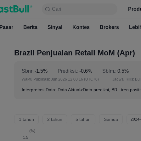
Cari
Cari
Produk
Grafik
Prod
Gratis S
Pasar
Berita
Sinyal
Pasar
Kontes
Berita
Brokers
Sinyal
Kont
Lebi
Brazil Penjualan Retail MoM (Apr)
Sbnr:
-1.5%
Prediksi.:
-0.6%
Sblm.:
0.5%
Waktu Publikasi:
Jun 2026 12:00 16
(UTC+0)
Jadwal Rilis:
Bu
Interpretasi Data: Data Aktual>Data prediksi, BRL tren positi
1 tahun
2 tahun
5 tahun
Semua