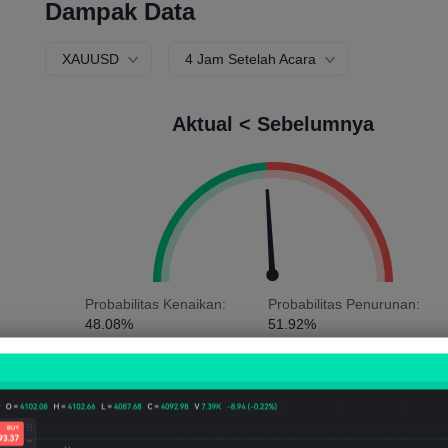
Dampak Data
XAUUSD
4 Jam Setelah Acara
Aktual < Sebelumnya
Probabilitas Kenaikan:
Probabilitas Penurunan:
48.08%
51.92%
Jumlah Naik:
75
Jumlah Turun:
81
Rata-rata Volatilitas:
48
Points
(0.03%)