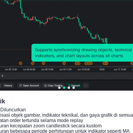
Grafik Harga
ik
Diluncurkan

asi objek gambar, indikator teknikal, dan gaya grafik di semua 
an order tertunda selama mode replay

ran kecepatan zoom candlestick secara kustom

an beberapa periode perhitungan untuk indikator seperti MA
