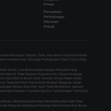
Privasi
Pernyataan
Perlindungan
Informasi
Pribadi
ntrak Berjangka, Obligasi, Dana, Atau Mata Uang Kripto Adalah
umlah Investasi Anda, Sehingga Perdagangan Tidak Cocok Untuk
Anda Sendiri, Dan Berkonsultasi Dengan Penasihat Yang
us Web Ini Tidak Ditujukan Kepada Anda, Situasi Keuangan
 Di Situs Web Ini Belum Tentu Tersedia Secara Waktu Nyata,
innya Yang Anda Buat Sepenuhnya Menjadi Tanggung Jawab
sediakan Melalui Situs Web. Kami Tidak Memberikan Jaminan
awab Atas Kerugian Transaksi Apa Pun Yang Mungkin Timbul Dari
fikasi, Menyebarluaskan Atau Mendistribusikan Data Yang
mua Hak Kekayaan Intelektual Dilindungi Oleh Pemasok Dan Bursa