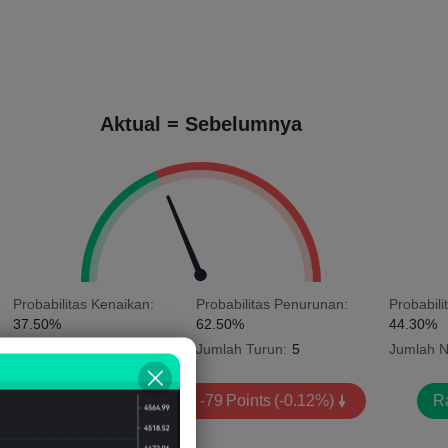
Aktual = Sebelumnya
Probabilitas Kenaikan:
Probabilitas Penurunan:
Probabili
37.50%
62.50%
44.30%
Jumlah Naik:
3
Jumlah Turun:
5
Jumlah N
Rata-rata Volatilitas:
-79
Points
(-0.12%)
Ra