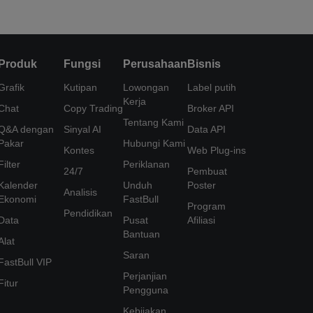
Produk
Fungsi
Perusahaan
Bisnis
Grafik
Kutipan
Lowongan
Label putih
Kerja
Chat
Copy Trading
Broker API
Tentang Kami
Q&A dengan
Sinyal AI
Data API
Pakar
Hubungi Kami
Kontes
Web Plug-ins
Filter
Periklanan
24/7
Pembuat
Kalender
Unduh
Poster
Analisis
Ekonomi
FastBull
Program
Pendidikan
Data
Pusat
Afiliasi
Bantuan
Alat
Saran
FastBull VIP
Perjanjian
Fitur
Pengguna
Kebijakan