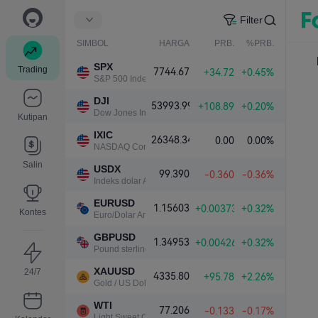
Filter
SIMBOL
HARGA
PRB.
%PRB.
SPX
Trading
7744.67
+34.72
+0.45%
S&P 500 Index
DJI
53993.99
+108.89
+0.20%
Dow Jones Industrial Average
Kutipan
IXIC
26348.34
0.00
0.00%
NASDAQ Composite Index
Salin
USDX
99.390
-0.360
-0.36%
Indeks dolar AS
EURUSD
1.15603
+0.00373
+0.32%
Kontes
Euro/Dolar Amerika
GBPUSD
1.34953
+0.00426
+0.32%
Pound sterling/Dolar Amerika
XAUUSD
24/7
4335.80
+95.78
+2.26%
Gold / US Dollar
WTI
77.206
-0.133
-0.17%
Light Sweet Crude Oil