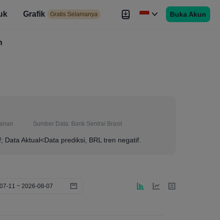
uk
Grafik
Buka Akun
elamanya
Gratis Selamanya
es
h
Brokers
Lebih
lanan
Sumber Data:
Bank Sentral Brasil
f; Data Aktual<Data prediksi, BRL tren negatif.