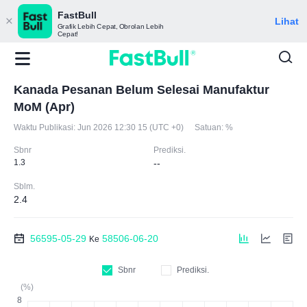
FastBull
Lihat
Grafik Lebih Cepat, Obrolan Lebih
Cepat!
Kanada Pesanan Belum Selesai Manufaktur
MoM (Apr)
Waktu Publikasi:
Jun 2026 12:30 15 (UTC +0)
Satuan:
%
Sbnr
Prediksi.
1.3
--
Sblm.
2.4
56595-05-29
58506-06-20
Ke
Sbnr
Prediksi.
(%)