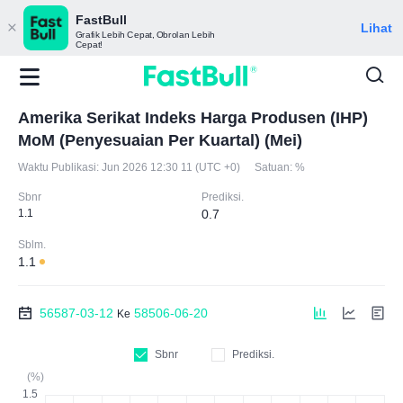
FastBull
Lihat
Grafik Lebih Cepat, Obrolan Lebih
Cepat!
Amerika Serikat Indeks Harga Produsen (IHP)
MoM (Penyesuaian Per Kuartal) (Mei)
Waktu Publikasi:
Jun 2026 12:30 11 (UTC +0)
Satuan:
%
Sbnr
Prediksi.
1.1
0.7
Sblm.
1.1
56587-03-12
58506-06-20
Ke
Sbnr
Prediksi.
(%)