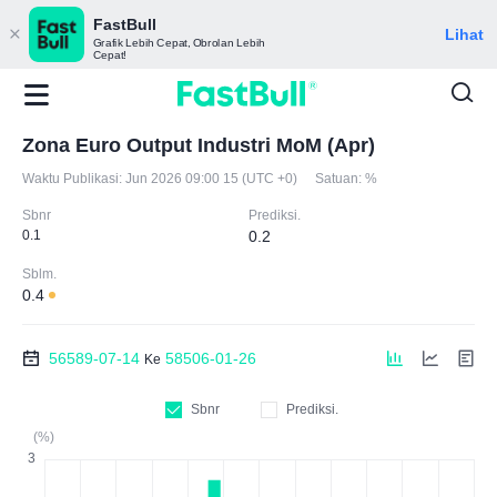
FastBull
Lihat
Grafik Lebih Cepat, Obrolan Lebih
Cepat!
Zona Euro Output Industri MoM (Apr)
Waktu Publikasi:
Jun 2026 09:00 15 (UTC +0)
Satuan:
%
Sbnr
Prediksi.
0.1
0.2
Sblm.
0.4
56589-07-14
58506-01-26
Ke
Sbnr
Prediksi.
(%)