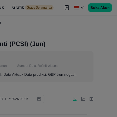
uk
Grafik
Buka Akun
elamanya
Gratis Selamanya
es
h
Brokers
Lebih
ti (PCSI) (Jun)
anan
Sumber Data:
Refinitiv/Ipsos
if; Data Aktual<Data prediksi, GBP tren negatif.