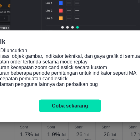
Indikator yang Relevan
U.K.
U.K.
U.K.
U.K.
U.K.
Tingka
Total
Distrib
Indeks
Inde
ik
t
Penju
usi
Ekspe
Keya
Diluncurkan

Penju
alan
Perda
ktasi
inan
asi objek gambar, indikator teknikal, dan gaya grafik di semua 
alan
Ritel
ganga
Penju
Kon
an order tertunda selama mode replay

ran kecepatan zoom candlestick secara kustom

Ritel
BRC
n CBI
alan
men(
an beberapa periode perhitungan untuk indikator seperti MA

Sejeni
YoY
(Jul)
Ritel
KK)
cepatan pemuatan candlestick

s BRC
(Jun)
CBI
GFK
alaman pengguna lainnya dan perbaikan bug
YoY
(Jul)
(Jul)
(Jun)
Coba sekarang
Sbnr
Sbnr
Sbnr
Sbnr
Sbnr
1.7%
1.9%
-26
-26
-17
Jul
Jul
Jul
Jul
J