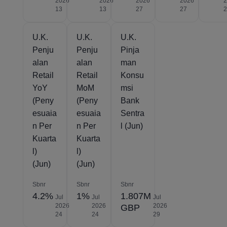
2026
2026
2026
2026
13
13
27
27
U.K.
U.K.
U.K.
Penju
Penju
Pinja
alan
alan
man
Retail
Retail
Konsu
YoY
MoM
msi
(Peny
(Peny
Bank
esuaia
esuaia
Sentra
n Per
n Per
l (Jun)
Kuarta
Kuarta
l)
l)
(Jun)
(Jun)
Sbnr
Sbnr
Sbnr
4.2%
1%
1.807M
Jul
Jul
Jul
2026
2026
2026
GBP
24
24
29