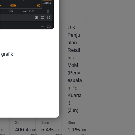
U.K.
U.K.
U.K.
ks
Indeks
Penju
Penju
k
Harga
alan
alan
Ecera
Retail
Retail
grafik

su
n
Inti
Inti
I
(RPI)
YoY(P
MoM
(Jan)
enyes
(Peny
uaian
esuaia
Per
n Per
Kuarta
Kuarta
l)
l)
(Jun)
(Jun)
Sbnr
Sbnr
Sbnr
406.4
5.4%
1.1%
ul
Feb
Jul
Jul