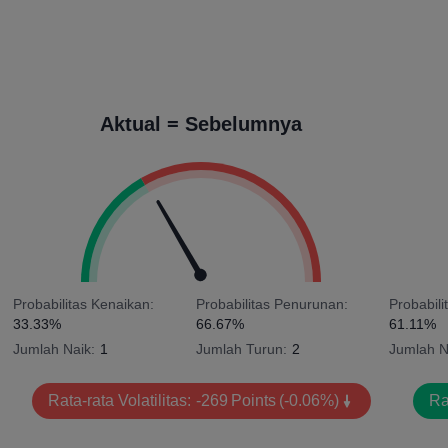
Aktual = Sebelumnya
Probabilitas Kenaikan:
Probabilitas Penurunan:
Probabili
33.33%
66.67%
61.11%
Jumlah Naik:
1
Jumlah Turun:
2
Jumlah N
Rata-rata Volatilitas:
-269
Points
(-0.06%)
Ra