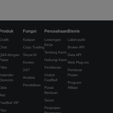
Produk
Fungsi
Perusahaan
Bisnis
Grafik
Kutipan
Lowongan
Label putih
Kerja
Chat
Copy Trading
Broker API
Tentang Kami
Q&A dengan
Sinyal AI
Data API
Pakar
Hubungi Kami
Kontes
Web Plug-ins
Filter
Periklanan
24/7
Pembuat
Kalender
Unduh
Poster
Analisis
Ekonomi
FastBull
Program
Pendidikan
Data
Pusat
Afiliasi
Bantuan
Alat
Saran
FastBull VIP
Perjanjian
Fitur
Pengguna