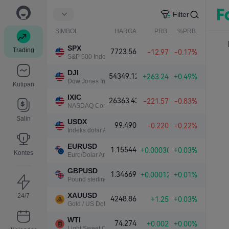
Filter
SIMBOL
HARGA
PRB.
%PRB.
SPX
Trading
7723.56
-12.97
-0.17%
S&P 500 Index
DJI
54349.12
+263.24
+0.49%
Dow Jones Industrial Average
Kutipan
IXIC
26363.43
-221.57
-0.83%
NASDAQ Composite Index
Salin
USDX
99.490
-0.220
-0.22%
Indeks dolar AS
EURUSD
1.15544
+0.00030
+0.03%
Kontes
Euro/Dolar Amerika
GBPUSD
1.34669
+0.00012
+0.01%
Pound sterling/Dolar Amerika
XAUUSD
24/7
4248.86
+1.25
+0.03%
Gold / US Dollar
WTI
74.274
+0.002
+0.00%
Light Sweet Crude Oil