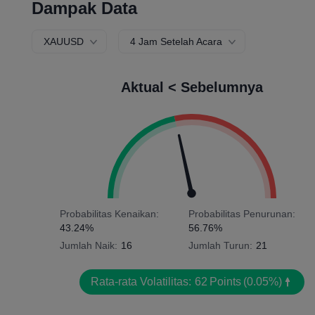
Dampak Data
XAUUSD
4 Jam Setelah Acara
Aktual < Sebelumnya
Probabilitas Kenaikan:
Probabilitas Penurunan:
43.24%
56.76%
Jumlah Naik:
16
Jumlah Turun:
21
Rata-rata Volatilitas:
62
Points
(0.05%)