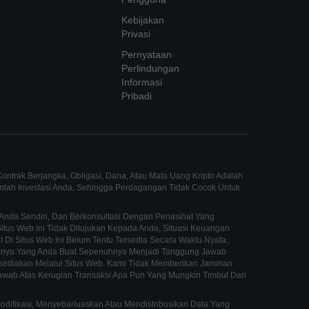
Kebijakan
Privasi
Pernyataan
Perlindungan
Informasi
Pribadi
ntrak Berjangka, Obligasi, Dana, Atau Mata Uang Kripto Adalah
umlah Investasi Anda, Sehingga Perdagangan Tidak Cocok Untuk
Anda Sendiri, Dan Berkonsultasi Dengan Penasihat Yang
us Web Ini Tidak Ditujukan Kepada Anda, Situasi Keuangan
 Di Situs Web Ini Belum Tentu Tersedia Secara Waktu Nyata,
innya Yang Anda Buat Sepenuhnya Menjadi Tanggung Jawab
sediakan Melalui Situs Web. Kami Tidak Memberikan Jaminan
awab Atas Kerugian Transaksi Apa Pun Yang Mungkin Timbul Dari
fikasi, Menyebarluaskan Atau Mendistribusikan Data Yang