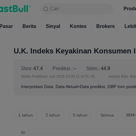
Cari
Cari
Produk
Grafik
Prod
Gratis S
Pasar
Berita
Sinyal
Pasar
Kontes
Berita
Brokers
Sinyal
Kont
Lebi
U.K. Indeks Keyakinan Konsumen In
Sbnr:
47.4
Prediksi.:
--
Sblm.:
44.9
Waktu Publikasi:
Jun 2026 10:00 11
(UTC+0)
Jadwal Rilis:
Bul
Interpretasi Data: Data Aktual>Data prediksi, GBP tren posit
1 tahun
2 tahun
5 tahun
Semua