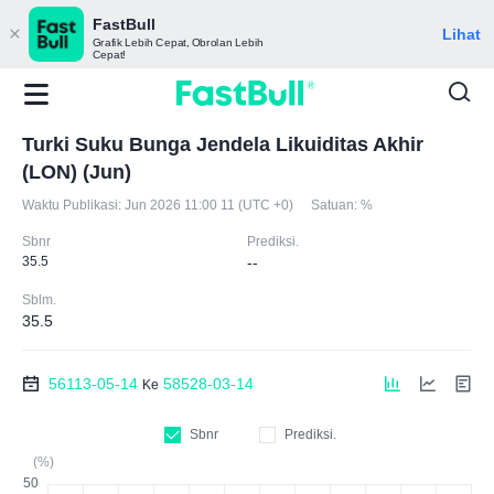
FastBull
Lihat
Grafik Lebih Cepat, Obrolan Lebih
Cepat!
Turki Suku Bunga Jendela Likuiditas Akhir
(LON) (Jun)
Waktu Publikasi:
Jun 2026 11:00 11 (UTC +0)
Satuan:
%
Sbnr
Prediksi.
35.5
--
Sblm.
35.5
56113-05-14
58528-03-14
Ke
Sbnr
Prediksi.
(%)