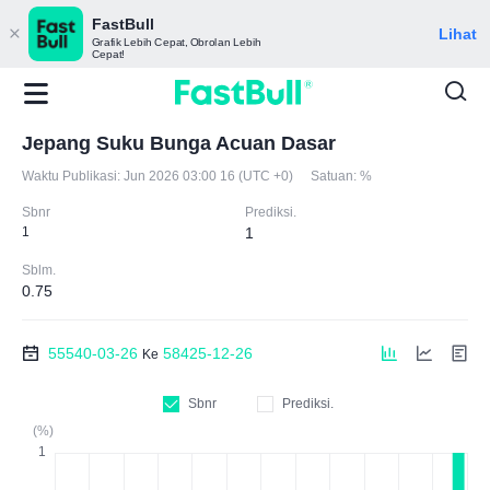
FastBull
Lihat
Grafik Lebih Cepat, Obrolan Lebih
Cepat!
Jepang Suku Bunga Acuan Dasar
Waktu Publikasi:
Jun 2026 03:00 16 (UTC +0)
Satuan:
%
Sbnr
Prediksi.
1
1
Sblm.
0.75
55540-03-26
58425-12-26
Ke
Sbnr
Prediksi.
(%)