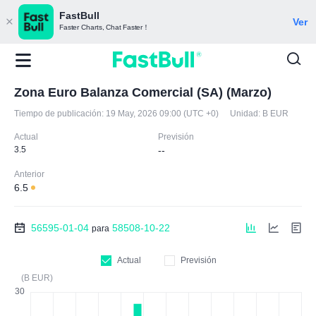
FastBull
Ver
Faster Charts, Chat Faster！
Zona Euro Balanza Comercial (SA) (Marzo)
Tiempo de publicación:
19 May, 2026 09:00 (UTC +0)
Unidad:
B EUR
Actual
Previsión
3.5
--
Anterior
6.5
56595-01-04
58508-10-22
para
Actual
Previsión
(B EUR)