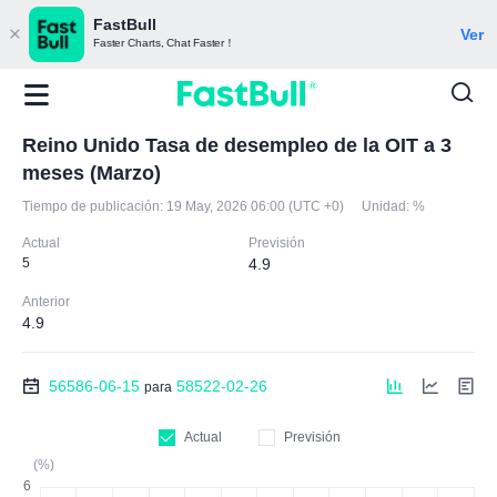
FastBull
Ver
Faster Charts, Chat Faster！
Reino Unido Tasa de desempleo de la OIT a 3
meses (Marzo)
Tiempo de publicación:
19 May, 2026 06:00 (UTC +0)
Unidad:
%
Actual
Previsión
5
4.9
Anterior
4.9
56586-06-15
58522-02-26
para
Actual
Previsión
(%)