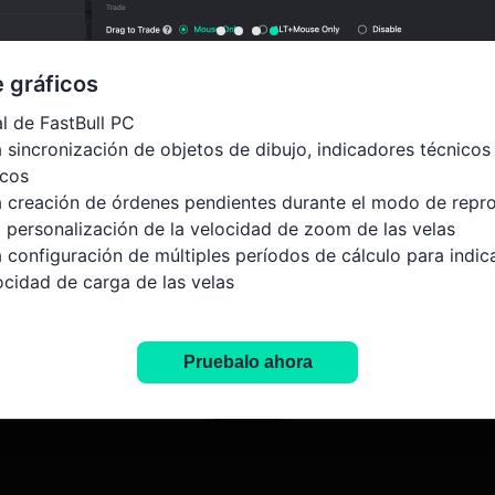
e gráficos
l de FastBull PC

 sincronización de objetos de dibujo, indicadores técnicos y
lisis de
Calendario
cos

a creación de órdenes pendientes durante el modo de repro
ding
financiero
 personalización de la velocidad de zoom de las velas

a configuración de múltiples períodos de cálculo para indi
ve y aprenda la lógica
Las herramientas de análi
ocidad de carga de las velas

cial de los expertos en
profesionales proporcion
experiencia y corrección de errores
siones.
una interpretación profu
de los datos económicos
Pruebalo ahora