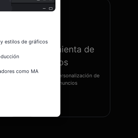
 estilos de gráficos 
Herramienta de
ducción

anuncios
cadores como MA

sis
Admite la personalización de
an
diferentes anuncios
nda
financieros
.