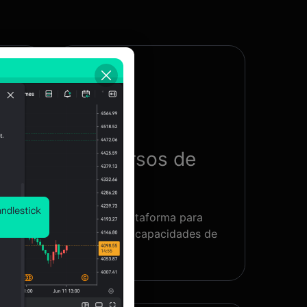
de
Concursos de
trading
rs y
La mejor plataforma para
tos
mostrar sus capacidades de
trading