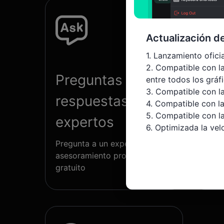
Actualización d
1. Lanzamiento oficia
2. Compatible con la
Preguntas y
Aná
entre todos los gráfi
3. Compatible con l
respuestas con
tra
4. Compatible con la
5. Compatible con l
expertos
Obser
6. Optimizada la vel
comer
7. Otras mejoras de 
Pregunta a un experto y obtén
inver
asesoramiento profesional
gratuito