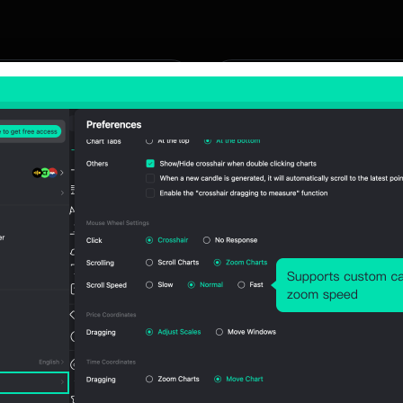
ficos sociales
Operaciones 
Copia
zar el mercado, discutir
acciones, suscribirse a
Sigue a los mejores trade
es.
obtén grandes rendimien