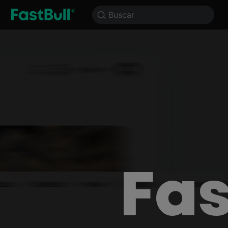
00亿
Productos
Gráficos
Buscar
Mercado
Gratis para siempre
Fas