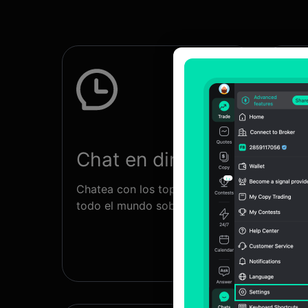
Chat en directo
Grá
Chatea con los top traders de
Anali
todo el mundo sobre trading
trans
señal