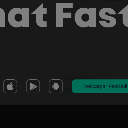
at Fas
Descargar FastBull