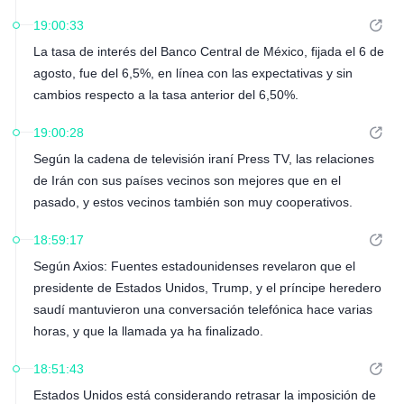
de inflación, lo que podría afectar a los tipos de interés.
19:00:33
Warren afirmó que el Departamento de Comercio tiene la
La tasa de interés del Banco Central de México, fijada el 6 de
obligación de explicar al público la lógica y el proceso que
agosto, fue del 6,5%, en línea con las expectativas y sin
hay detrás de dichos ajustes.
cambios respecto a la tasa anterior del 6,50%.
19:00:28
Según la cadena de televisión iraní Press TV, las relaciones
de Irán con sus países vecinos son mejores que en el
pasado, y estos vecinos también son muy cooperativos.
18:59:17
Según Axios: Fuentes estadounidenses revelaron que el
presidente de Estados Unidos, Trump, y el príncipe heredero
saudí mantuvieron una conversación telefónica hace varias
horas, y que la llamada ya ha finalizado.
18:51:43
Estados Unidos está considerando retrasar la imposición de