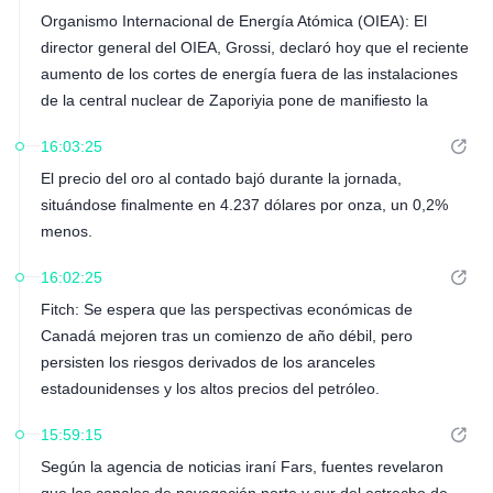
Organismo Internacional de Energía Atómica (OIEA): El
director general del OIEA, Grossi, declaró hoy que el reciente
aumento de los cortes de energía fuera de las instalaciones
de la central nuclear de Zaporiyia pone de manifiesto la
vulnerabilidad de la red eléctrica de la planta y subraya la
16:03:25
necesidad de seguir adoptando medidas para prevenir
El precio del oro al contado bajó durante la jornada,
accidentes nucleares durante los conflictos militares.
situándose finalmente en 4.237 dólares por onza, un 0,2%
menos.
16:02:25
Fitch: Se espera que las perspectivas económicas de
Canadá mejoren tras un comienzo de año débil, pero
persisten los riesgos derivados de los aranceles
estadounidenses y los altos precios del petróleo.
15:59:15
Según la agencia de noticias iraní Fars, fuentes revelaron