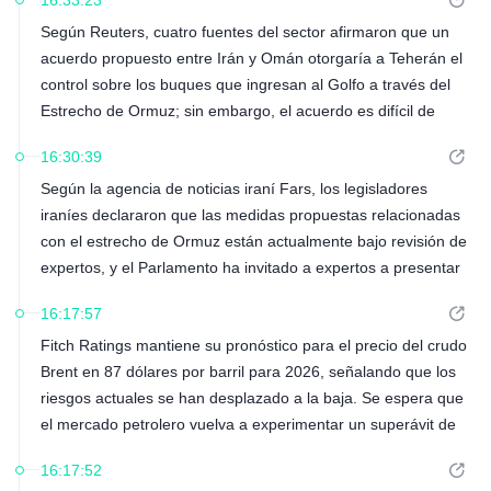
16:33:23
Según Reuters, cuatro fuentes del sector afirmaron que un
acuerdo propuesto entre Irán y Omán otorgaría a Teherán el
control sobre los buques que ingresan al Golfo a través del
Estrecho de Ormuz; sin embargo, el acuerdo es difícil de
implementar debido a las sanciones estadounidenses y las
16:30:39
cláusulas restrictivas de los seguros que rigen cualquier
Según la agencia de noticias iraní Fars, los legisladores
pago.
iraníes declararon que las medidas propuestas relacionadas
con el estrecho de Ormuz están actualmente bajo revisión de
expertos, y el Parlamento ha invitado a expertos a presentar
recomendaciones para ayudar a completar el proyecto de
16:17:57
ley.
Fitch Ratings mantiene su pronóstico para el precio del crudo
Brent en 87 dólares por barril para 2026, señalando que los
riesgos actuales se han desplazado a la baja. Se espera que
el mercado petrolero vuelva a experimentar un superávit de
oferta a partir de septiembre. Se proyecta que los precios del
16:17:52
crudo Brent disminuyan a 70 dólares por barril en el cuarto