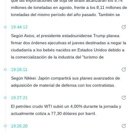
que las exportaciones de soja de Brasil alcanzarán los 9,74
millones de toneladas en agosto, frente a los 8,11 millones de
toneladas del mismo período del año pasado. También se
proyecta que las exportaciones de harina de soja alcancen
19:44:12
los 2,48 millones de toneladas en agosto, frente a los 2,02
Según Axios, el presidente estadounidense Trump planea
millones de toneladas del mismo período del año pasado.
firmar dos órdenes ejecutivas el jueves destinadas a negar la
ciudadanía a los bebés nacidos en Estados Unidos debido a
la comercialización de la industria del "turismo de
nacimiento".
19:28:11
Según Nikkei: Japón compartirá sus planes avanzados de
adquisición de material de defensa con los contratistas.
19:27:21
El petróleo crudo WTI subió un 4,00% durante la jornada y
actualmente cotiza a 77,30 dólares por barril.
19:26:20