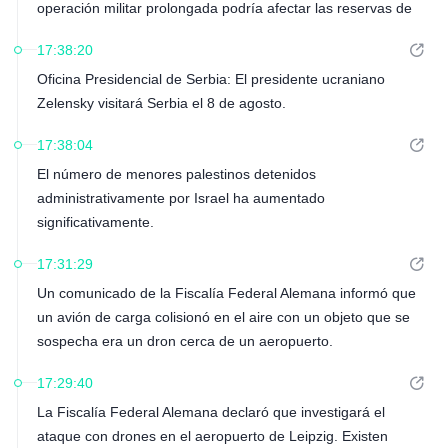
operación militar prolongada podría afectar las reservas de
armas de Estados Unidos. Meses después, con la guerra aún
17:38:20
en curso, Trump está descontento con los informes sobre el
Oficina Presidencial de Serbia: El presidente ucraniano
grado de agotamiento de estas municiones.
Zelensky visitará Serbia el 8 de agosto.
17:38:04
El número de menores palestinos detenidos
administrativamente por Israel ha aumentado
significativamente.
17:31:29
Un comunicado de la Fiscalía Federal Alemana informó que
un avión de carga colisionó en el aire con un objeto que se
sospecha era un dron cerca de un aeropuerto.
17:29:40
La Fiscalía Federal Alemana declaró que investigará el
ataque con drones en el aeropuerto de Leipzig. Existen