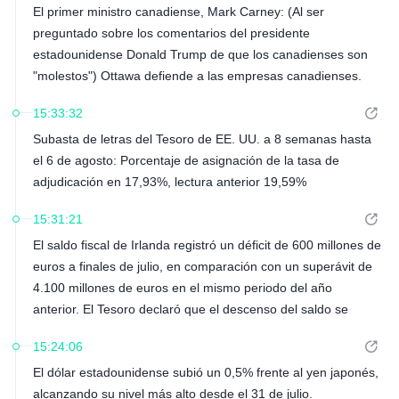
El primer ministro canadiense, Mark Carney: (Al ser
preguntado sobre los comentarios del presidente
estadounidense Donald Trump de que los canadienses son
"molestos") Ottawa defiende a las empresas canadienses.
15:33:32
Subasta de letras del Tesoro de EE. UU. a 8 semanas hasta
el 6 de agosto: Porcentaje de asignación de la tasa de
adjudicación en 17,93%, lectura anterior 19,59%
15:31:21
El saldo fiscal de Irlanda registró un déficit de 600 millones de
euros a finales de julio, en comparación con un superávit de
4.100 millones de euros en el mismo periodo del año
anterior. El Tesoro declaró que el descenso del saldo se
debió al impacto de los pagos retroactivos de impuestos de
15:24:06
Apple y al calendario de las transferencias del Fondo
El dólar estadounidense subió un 0,5% frente al yen japonés,
Soberano de Inversión.
alcanzando su nivel más alto desde el 31 de julio.