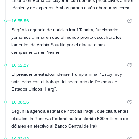
Líbano en Roma concluyeron con debates productivos a nivel
técnico y de expertos. Ambas partes están ahora más cerca
de llegar a un acuerdo sobre los pasos necesarios para
16:55:56
avanzar y ampliar el proceso del área piloto.
Según la agencia de noticias iraní Tasnim, funcionarios
yemeníes afirmaron que el mundo pronto escuchará los
lamentos de Arabia Saudita por el ataque a sus
campamentos en Yemen.
16:52:27
El presidente estadounidense Trump afirma: "Estoy muy
satisfecho con el trabajo del secretario de Defensa de
Estados Unidos, Herg".
16:38:16
Según la agencia estatal de noticias iraquí, que cita fuentes
oficiales, la Reserva Federal ha transferido 500 millones de
dólares en efectivo al Banco Central de Irak.