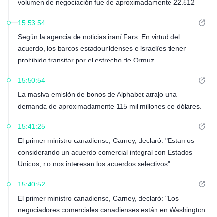
volumen de negociación fue de aproximadamente 22.512
millones de yuanes, con un aumento del interés abierto de
15:53:54
casi 1.700 lotes durante el día, lo que indica un aumento
Según la agencia de noticias iraní Fars: En virtud del
simultáneo tanto en el volumen de negociación como en el
acuerdo, los barcos estadounidenses e israelíes tienen
interés abierto.
prohibido transitar por el estrecho de Ormuz.
15:50:54
La masiva emisión de bonos de Alphabet atrajo una
demanda de aproximadamente 115 mil millones de dólares.
15:41:25
El primer ministro canadiense, Carney, declaró: "Estamos
considerando un acuerdo comercial integral con Estados
Unidos; no nos interesan los acuerdos selectivos".
15:40:52
El primer ministro canadiense, Carney, declaró: "Los
negociadores comerciales canadienses están en Washington