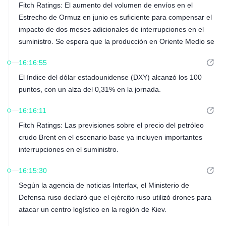
Fitch Ratings: El aumento del volumen de envíos en el
trimestre de 2026.
Estrecho de Ormuz en junio es suficiente para compensar el
impacto de dos meses adicionales de interrupciones en el
suministro. Se espera que la producción en Oriente Medio se
recupere rápidamente una vez que cesen las hostilidades.
16:16:55
Los amplios inventarios mundiales y la fuerte oferta de
El índice del dólar estadounidense (DXY) alcanzó los 100
países no pertenecientes a la OPEP son factores que ejercen
puntos, con un alza del 0,31% en la jornada.
presión a la baja sobre los precios del petróleo.
16:16:11
Fitch Ratings: Las previsiones sobre el precio del petróleo
crudo Brent en el escenario base ya incluyen importantes
interrupciones en el suministro.
16:15:30
Según la agencia de noticias Interfax, el Ministerio de
Defensa ruso declaró que el ejército ruso utilizó drones para
atacar un centro logístico en la región de Kiev.