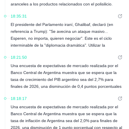
aranceles a los productos relacionados con el polisilicio.
18:35:31
El presidente del Parlamento iraní, Ghalibaf, declaró (en
referencia a Trump): "Se avecina un ataque masivo...
Esperen, no importa, quieren negociar". Este es el ciclo
interminable de la "diplomacia dramática". Utilizar la
intimidación, romper promesas y difundir noticias falsas como
18:21:50
medio de presión es una estrategia fallida. Reconozcan los
Una encuesta de expectativas de mercado realizada por el
hechos y cumplan sus compromisos. No necesitamos más
Banco Central de Argentina muestra que se espera que la
discursos grandilocuentes.
tasa de crecimiento del PIB argentino sea del 2,7% para
finales de 2026, una disminución de 0,4 puntos porcentuales
con respecto al pronóstico anterior.
18:18:17
Una encuesta de expectativas de mercado realizada por el
Banco Central de Argentina muestra que se espera que la
tasa de inflación de Argentina sea del 2,0% para finales de
2026, una disminución de 1 punto porcentual con respecto al