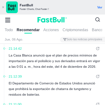
FastBull
Ver
Faster Charts, Chat Faster！
Todo
Recomendar
Acciones
Criptomonedas
Bancos 
Jue, 06 Ago.
Solo las noticias principales
21:14:42
La Casa Blanca anunció que el plan de precios mínimos de
importación para el polisilicio y sus derivados entrará en vigor
a las 0:01 a. m., hora del este, del 4 de diciembre de 2026.
21:12:39
El Departamento de Comercio de Estados Unidos anunció
que prohibirá la exportación de chatarra de tungsteno y
residuos de baterías.
21:11:00