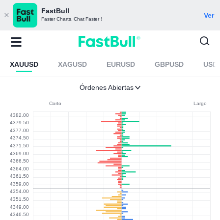
FastBull
Ver
Faster Charts, Chat Faster！
XAUUSD
XAGUSD
EURUSD
GBPUSD
USD
Órdenes Abiertas
Corto
Largo