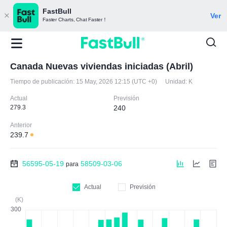
FastBull
Ver
Faster Charts, Chat Faster！
Canada Nuevas viviendas iniciadas (Abril)
Tiempo de publicación:
15 May, 2026 12:15 (UTC +0)
Unidad:
K
Actual
Previsión
279.3
240
Anterior
239.7
56595-05-19
58509-03-06
para
Actual
Previsión
(K)