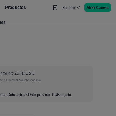
Productos
Español
Abrir Cuenta
les
Noticias
Señales
Más
nterior:
5.35B USD
io de la publicación:
Mensuel
ista; Dato actual<Dato previsto, RUB bajista.