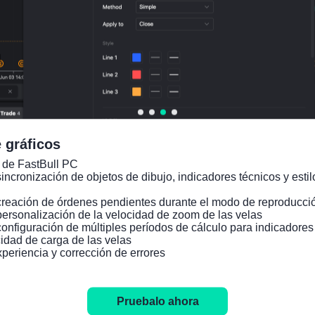
Pmdio. Volatilidad:
-21
Points
(-0.02%)
Gráfico de precios
 gráficos
 de FastBull PC

incronización de objetos de dibujo, indicadores técnicos y estilo
creación de órdenes pendientes durante el modo de reproducció
personalización de la velocidad de zoom de las velas

configuración de múltiples períodos de cálculo para indicadore
idad de carga de las velas

xperiencia y corrección de errores
Pruebalo ahora