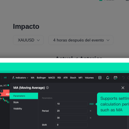
Impacto
XAUUSD
4 horas después del evento
Actual < Anterior
Probabilidad de Subida:
Probabilidad de Caída::
43.75%
56.25%
Bajadas:
70
Numero de caidas:
90