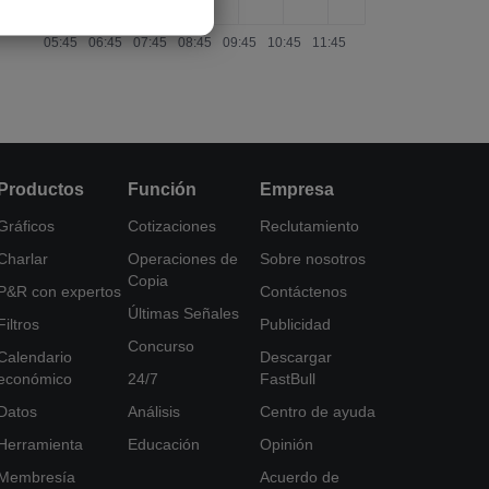
Productos
Función
Empresa
Gráficos
Cotizaciones
Reclutamiento
Charlar
Operaciones de
Sobre nosotros
Copia
P&R con expertos
Contáctenos
Últimas Señales
Filtros
Publicidad
Concurso
Calendario
Descargar
económico
24/7
FastBull
Datos
Análisis
Centro de ayuda
Herramienta
Educación
Opinión
Membresía
Acuerdo de