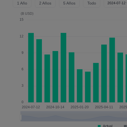
1 Año
2 Años
5 Años
Todo