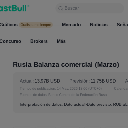
Buscar
Buscar
Productos
Gráficos
Gráficos
Mercado
Noticias
Mercado
Seña
Gratis para siempre
Gratis para siempre
Concurso
Brokers
Más
Concurso
Brokers
Rusia Balanza comercial (Marzo)
Actual:
13.97B USD
Previsión:
11.75B USD
A
Tiempo de publicación:
14 May, 2026 13:00
(UTC+0)
Calendar
Fuentes de datos:
Banco Central de la Federación Rusa
Interpretación de datos: Dato actual>Dato previsto, RUB alc