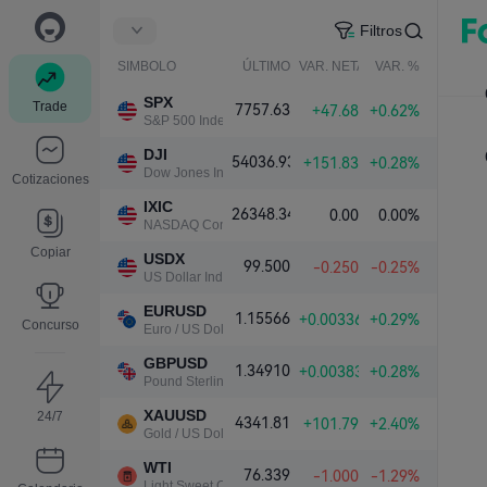
Filtros
SIMBOLO
ÚLTIMO
VAR. NETA
VAR. %
SPX
Trade
7757.63
+47.68
+0.62%
S&P 500 Index
DJI
54036.93
+151.83
+0.28%
Dow Jones Industrial Average
Cotizaciones
IXIC
26348.34
0.00
0.00%
NASDAQ Composite Index
Copiar
USDX
99.500
-0.250
-0.25%
US Dollar Index
EURUSD
1.15566
+0.00336
+0.29%
Concurso
Euro / US Dollar
GBPUSD
1.34910
+0.00383
+0.28%
Pound Sterling / US Dollar
XAUUSD
24/7
4341.81
+101.79
+2.40%
Gold / US Dollar
WTI
76.339
-1.000
-1.29%
Light Sweet Crude Oil