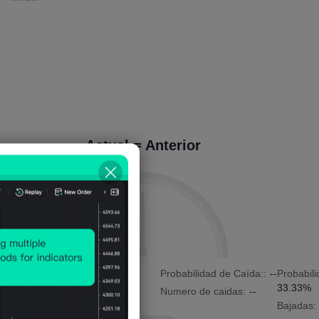
Actual = Anterior
Probabilidad de Subida:
--
Probabilidad de Caída::
--
Probabil
33.33%
Bajadas:
--
Numero de caidas:
--
Bajadas: