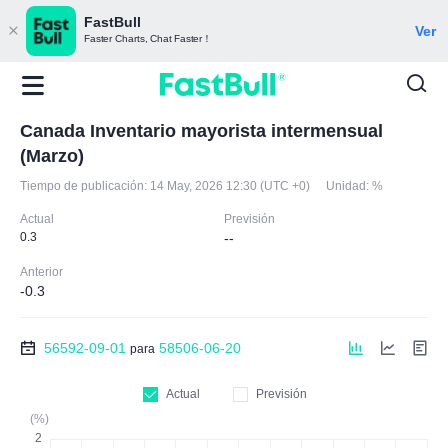
FastBull
Ver
Faster Charts, Chat Faster！
Canada Inventario mayorista intermensual
(Marzo)
Tiempo de publicación:
14 May, 2026 12:30 (UTC +0)
Unidad:
%
Actual
Previsión
0.3
--
Anterior
-0.3
56592-09-01
58506-06-20
para
Actual
Previsión
(%)