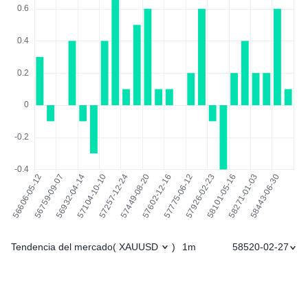
Tendencia del mercado
1m
58520-02-27
(
XAUUSD
)