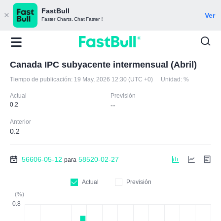
FastBull
Ver
Faster Charts, Chat Faster！
Canada IPC subyacente intermensual (Abril)
Tiempo de publicación:
19 May, 2026 12:30 (UTC +0)
Unidad:
%
Actual
Previsión
0.2
--
Anterior
0.2
56606-05-12
58520-02-27
para
Actual
Previsión
(%)