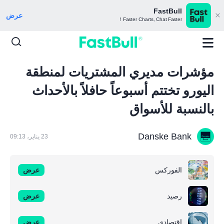
FastBull
عرض
Faster Charts, Chat Faster！
مؤشرات مديري المشتريات لمنطقة
اليورو تختتم أسبوعاً حافلاً بالأحداث
بالنسبة للأسواق
Danske Bank
23 يناير، 09:13
الفوركس
عرض
رصيد
عرض
اقتصادي
عرض