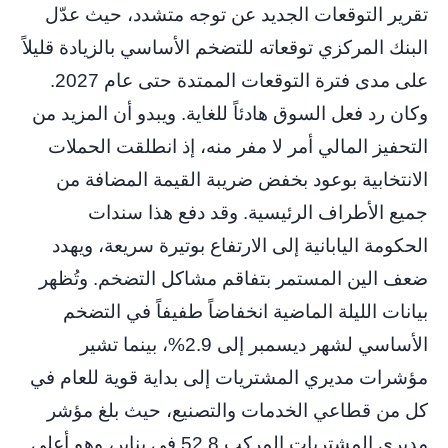
تقرير التوقعات الجديد عن توجه متشدد، حيث عدّل
البنك المركزي توقعاته للتضخم الأساسي بالزيادة قليلاً
على مدى فترة التوقعات الممتدة حتى عام 2027.
وكان رد فعل السوق هادئاً للغاية. ويبدو أن المزيد من
التحفيز المالي أمر لا مفر منه، إذ انطلقت الحملات
الانتخابية بوعود بخفض ضريبة القيمة المضافة من
جميع الأطراف الرئيسية. وقد دفع هذا سندات
الحكومة اليابانية إلى الارتفاع بوتيرة سريعة، ويهدد
ضعف الين المستمر بتفاقم مشاكل التضخم. وتُظهر
بيانات الليلة الماضية انخفاضاً طفيفاً في التضخم
الأساسي لشهر ديسمبر إلى 2.9%، بينما تشير
مؤشرات مديري المشتريات إلى بداية قوية للعام في
كل من قطاعي الخدمات والتصنيع، حيث بلغ مؤشر
مديري المشتريات المركب 52.8 في يناير، وهو أعلى