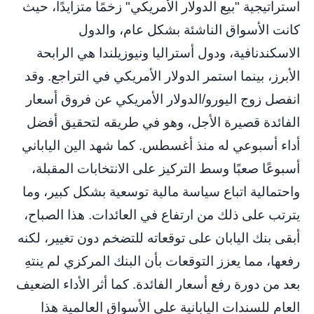
استراتيجية "بيع الدولار الأمريكي" زخمًا متزايدًا، حيث
كانت الأسواق الناشئة بشكل عام، والدول
الاسكندنافية، ودول أستراليا ونيوزيلندا هي الرابحة
الأبرز، بينما استمر الدولار الأمريكي في التراجع. وقد
انفصل زوج اليورو/الدولار الأمريكي عن فروق أسعار
الفائدة قصيرة الأجل، وهو في طريقه لتحقيق أفضل
أداء أسبوعي له منذ أغسطس. كما شهد الين الياباني
أسبوعًا صعبًا وسط التركيز على الانتخابات المقبلة،
واحتمالية اتباع سياسة مالية توسعية بشكل كبير، وما
يترتب على ذلك من ارتفاع في العائدات. هذا الصباح،
أبقى بنك اليابان على توقعاته للتضخم دون تغيير، لكنه
رفعها، مما يعزز التوقعات بأن البنك المركزي لم ينتهِ
بعد من دورة رفع أسعار الفائدة. كما أثر الأداء الضعيف
العام للسندات اليابانية على الأسواق العالمية هذا