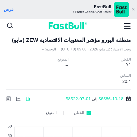
FastBull
عرض
Faster Charts, Chat Faster！
منطقة اليورو مؤشر المعنويات الاقتصادية ZEW (مايو)
وقت الاصدار:
12 مايو 2026 ، 09:00 (UTC +0)
الوحدة:
--
المُعلن
المتوقع
--
-9.1
السابق
-20.4
58522-07-01
56586-10-18
إلى
المُعلن
المتوقع