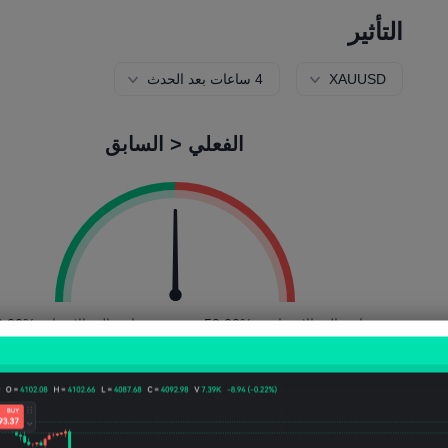
التأثير
XAUUSD
4 ساعات بعد الحدث
الفعلي < السابق
احتمالية الانخفاض:
50.00%
احتمالية الارتفاع:
0.00%
عدد السقوط:
20
عدد الارتفاعات:
20
متوسط التقلب:
(0.08%)
Points
315