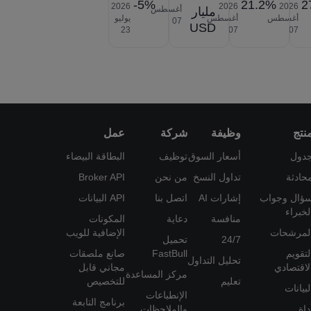
-5%
21.2%
2
2026‎
2026‎
2026‎
أغسطس
مليار
أغسطس
أغسطس
يوليو
‎07
USD
‎23
‎07
‎07
نتج
وظيفة
شركة
عمل
دول
أسعار السوق
توظيف
البطاقة البيضاء
حادثة
تداول النسخ
من نحن
Broker API
ؤال وجواب
إشارات AI
اتصل بنا
API البيانات
لخبراء
منافسة
دعاية
المكونات
لمرشحات
الإضافية للويب
24/7
تحميل
لتقويم
FastBull
صانع ملصقات
تحليل التداول
لاقتصادي
مجاني قابل
مركز المساعدة
تعليم
للتخصيص
لبيانات
الإنطباعات
برنامج التابعة
داة
والملاحظات