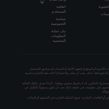
لها
لعضوية
اتفاقية
المستخدم
مات
سياسة
الخصوصية
بيان حماية
المعلومات
الشخصية
لأجنبية أو السلع أو العقود الآجلة أو السندات أو صناديق الاستثمار
 الوساطة. لذلك، يجب أن تفكر مليًا فيما إذا كانت هذه التجارة مناسبة
ستشاريك الماليين. قد لا يناسبك محتوى موقعنا ، لأننا لا نعرف حالتك المالية
أو تحتوي على معلومات غير دقيقة، لذلك يجب أن تكون مسؤولاً بالكامل عن
والك.
و العلامات التجارية. حقوق الملكية الفكرية في المحتوى أو البيانات