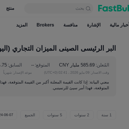
بحث
بحث
منتج
جدول
منتج
دائما مجاني
خبار مالية
الإشارة
منافسة
أخبار مالية
Brokers
الإشارة
المزيد
منافسة
البر الرئيسى الصينى الميزان التجاري (اليو
المُعلن:
585.69 مليار CNY
المتوقع:
--
السابق:
354.75 م
وقت الاصدار:
09 مايو 2026 ، 02:41
(UTC+0)
موعد الإصدار:
شهرياً
معني البيانة: إذا كانت القيمة المعلنة أكبر من القيمة المتوقعة، فهذ
المتوقعة، فهذا أمر سيئ للرنمينبي.
1 سنة
2 سنوات
5 سنوات
الجميع