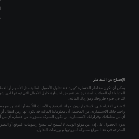
ا
س
الإفصاح عن المخاطر
يمكن أن تكون مخاطر الخسارة كبيرة عند تداول الأصول المالية مثل الأسهم أو العملات ا
المتداولة أو العملات المشفرة. قد تتعرض لخسارة كامل الأموال التي تودعها لدى شركة
لك في ضوء ظروفك ومواردك المالية.
لا ينبغي الاقدام على الاستثمار دون إجراء التدقيق و الأبحاث اللاّزمة أو التشاور مع م
واحتياجاتك الاستثمارية. من المحتمل أن معلوماتنا المالية قد يكون لها زمن انتقال 
أي من معاملاتك وقراراتك الاستثمارية. لن تكون الشركة مسؤولة عن خسارة أي من أم
بدون الحصول على إذن من موقع الويب، لا يُسمح لك بنسخ رسومات الموقع أو النصوص أ
المدرجة في هذا الموقع مملوكة لمزوديها و بورصات التداول.