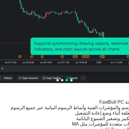
الرسم البياني لسعر
التأث