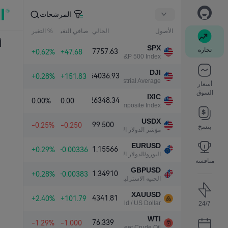
المرشحات
الأصول
الحالي
صافي التغير
% التغير
أ
SPX
تجارة
7757.63
+0.62%
+47.68
S&P 500 Index
DJI
54036.93
+0.28%
+151.83
Dow Jones Industrial Average
أسعار
السوق
IXIC
26348.34
0.00%
0.00
NASDAQ Composite Index
USDX
99.500
-0.25%
-0.250
ينسخ
مؤشر الدولار الأمريكي
EURUSD
1.15566
+0.29%
+0.00336
اليورو/الدولار الأمريكي
منافسة
GBPUSD
1.34910
+0.28%
+0.00383
الجنيه الاسترليني/الدولار الأمريكي
XAUUSD
4341.81
+2.40%
+101.79
Gold / US Dollar
24/7
WTI
76.339
-1.29%
-1.000
Light Sweet Crude Oil