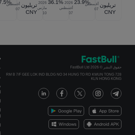
7.5%
36.1%
23.9%
2026‎
2026‎
أغسطس
أغسطس
تريليون
تريليون
أغسطس
مارس
‎07
‎07
CNY
CNY
‎10
‎07
م
حقوق النشر © 2026 FastBull Ltd
ج
728 RM B 7/F GEE LOK IND BLDG NO 34 HUNG TO RD KWUN TONG
م
KLN HONG KONG
س
ا
ا
ا
ا
ا
أ