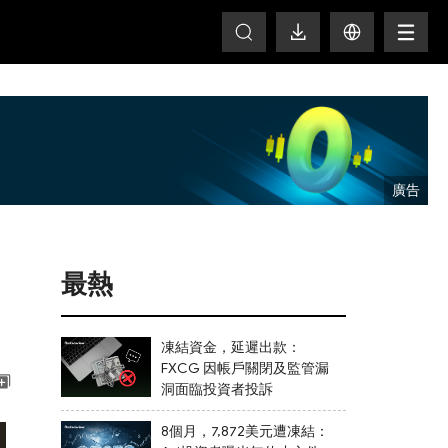
T
最熱
凍結資金，延遲出款：
FXCG 因帳戶關閉及監管漏
洞面臨投資者投訴
8個月，7,872美元遭凍結：