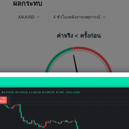
ผลกระทบ
XAUUSD
4 ชั่วโมงหลังจากเหตุการณ์
ค่าจริง < ครั้งก่อน
ความน่าจะเป็นขาขึ้น:
43.59%
ความน่าจะเป็นขาลง:
56.4
ความถี่ขึ้น:
51
ความถี่ลง:
66
ความผันผวน:
20
Points
(0.02%)