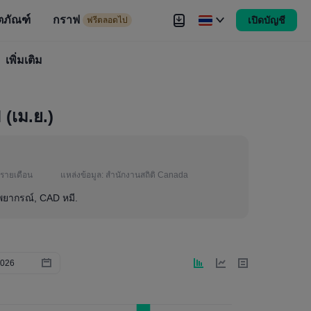
ตภัณฑ์
กราฟ
เปิดบัญชี
ดไป
ฟรีตลอดไป
งขัน
เพิ่มเติม
Brokers
เพิ่มเติม
 (เม.ย.)
รายเดือน
แหล่งข้อมูล:
สำนักงานสถิติ Canada
าพยากรณ์, CAD หมี.