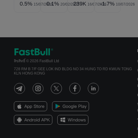
0.5%
0.1%
239K
-1.7%
15/07/2026
20/02/2025
16/07/2026
10/07/2026
ลิขสิทธิ์ © 2026 FastBull Ltd
728 RM B 7/F GEE LOK IND BLDG NO 34 HUNG TO RD KWUN TONG
KLN HONG KONG