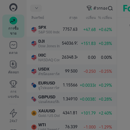
ตัวกรอง
สินทรัพย์
ล่าสุด
เปลี่ยน
% เปลี่ยน
SPX
การซื้อ
7757.63
+47.68
+0.62%
S&P 500 Index
ขาย
DJI
54036.93
+151.83
+0.28%
Dow Jones Industrial Average
ตลาด
IXIC
26348.34
0.00
0.00%
NASDAQ Composite Index
USDX
99.500
-0.250
-0.25%
คัดลอก
ดัชนีดอลลาร์สหรัฐ
EURUSD
1.15566
+0.00336
+0.29%
ยูโร/ดอลลาร์สหรัฐ
การ
แข่งขัน
GBPUSD
1.34910
+0.00383
+0.28%
ปอนด์สเตอร์ลิง/ดอลลาร์สหรัฐ
XAUUSD
4341.81
+101.79
+2.40%
Gold / US Dollar
24x7
WTI
76.339
-1.000
-1.29%
Light Sweet Crude Oil