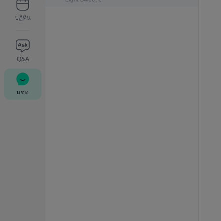
ปฏิทิน
Q&A
แชท