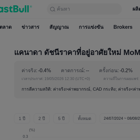
ค้นหา
ค้นหา
ผลิตภัณฑ์
กราฟ
ผลิ
ฟรีตลอ
ตลาด
ข่าวสาร
ตลาด
สัญญาณ
ข่าวสาร
การแข่งขัน
สัญญาณ
Brokers
การแข่
แคนาดา ดัชนีราคาที่อยู่อาศัยใหม่ MoM
ค่าจริง:
-0.4%
คาดการณ์:
--
ครั้งก่อน:
-0.2%
เวลาประกาศ:
19/05/2026 12:30
(UTC+0)
ความถี่ในการเผยแพร่:
การตีความสถิติ: ค่าจริง>ค่าพยากรณ์, CAD กระทิง; ค่าจริง<ค่
1 ปี
2 ปี
5 ปี
ทั้งหมด