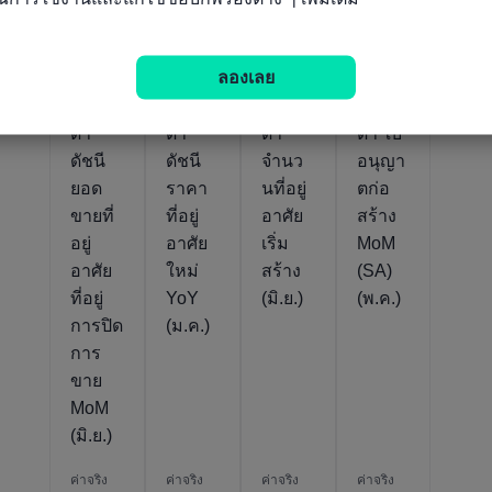
ตัวชี้วัดที่เกี่ยวข้อง
ลองเลย
แคนา
แคนา
แคนา
แคนา
ดา
ดา
ดา
ดา ใบ
ดัชนี
ดัชนี
จำนว
อนุญา
ยอด
ราคา
นที่อยู่
ตก่อ
ขายที่
ที่อยู่
อาศัย
สร้าง
อยู่
อาศัย
เริ่ม
MoM
อาศัย
ใหม่
สร้าง
(SA)
ที่อยู่
YoY
(มิ.ย.)
(พ.ค.)
การปิด
(ม.ค.)
การ
ขาย
MoM
(มิ.ย.)
ค่าจริง
ค่าจริง
ค่าจริง
ค่าจริง