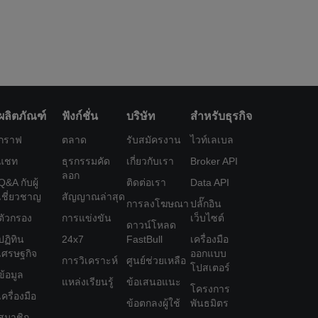
ผลิตภัณฑ์
ฟังก์ชั่น
บริษัท
สำหรับธุรกิจ
กราฟ
ตลาด
รับสมัครงาน
ไวท์เลเบล
แชท
ธุรกรรมคัด
เกี่ยวกับเรา
Broker API
ลอก
Q&A กับผู้
ติดต่อเรา
Data API
เชี่ยวชาญ
สัญญาณล่าสุด
การลงโฆษณา
ปลั๊กอิน
ตัวกรอง
การแข่งขัน
เว็บไซต์
ดาวน์โหลด
ปฏิทิน
24x7
FastBull
เครื่องมือ
เศรษฐกิจ
ออกแบบ
การวิเคราะห์
ศูนย์ช่วยเหลือ
โปสเตอร์
ข้อมูล
แหล่งเรียนรู้
ข้อเสนอแนะ
โครงการ
เครื่องมือ
ข้อตกลงผู้ใช้
พันธมิตร
สมาชิก