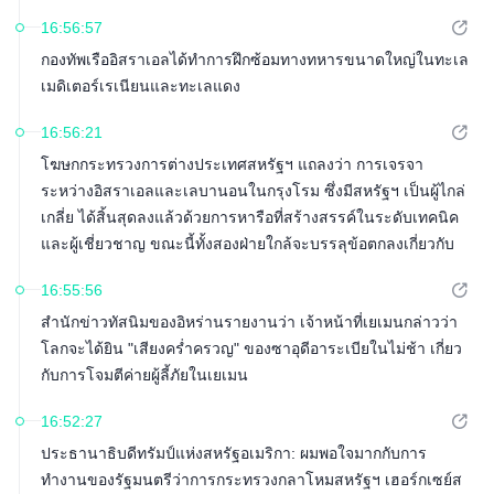
16:56:57
กองทัพเรืออิสราเอลได้ทำการฝึกซ้อมทางทหารขนาดใหญ่ในทะเล
เมดิเตอร์เรเนียนและทะเลแดง
16:56:21
โฆษกกระทรวงการต่างประเทศสหรัฐฯ แถลงว่า การเจรจา
ระหว่างอิสราเอลและเลบานอนในกรุงโรม ซึ่งมีสหรัฐฯ เป็นผู้ไกล่
เกลี่ย ได้สิ้นสุดลงแล้วด้วยการหารือที่สร้างสรรค์ในระดับเทคนิค
และผู้เชี่ยวชาญ ขณะนี้ทั้งสองฝ่ายใกล้จะบรรลุข้อตกลงเกี่ยวกับ
ขั้นตอนที่จำเป็นในการพัฒนาและขยายกระบวนการพื้นที่นำร่อง
16:55:56
แล้ว
สำนักข่าวทัสนิมของอิหร่านรายงานว่า เจ้าหน้าที่เยเมนกล่าวว่า
โลกจะได้ยิน "เสียงคร่ำครวญ" ของซาอุดีอาระเบียในไม่ช้า เกี่ยว
กับการโจมตีค่ายผู้ลี้ภัยในเยเมน
16:52:27
ประธานาธิบดีทรัมป์แห่งสหรัฐอเมริกา: ผมพอใจมากกับการ
ทำงานของรัฐมนตรีว่าการกระทรวงกลาโหมสหรัฐฯ เฮอร์กเซย์ส