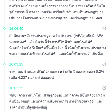
จากรายงานของ Punchbowl: รองประธานาธิบดีแวนซ์ของ
สหรัฐฯ จะเข้าร่วมงานเลี้ยงอาหารกลางวันของพรรครีพับลิกันใน
วุฒิสภาวันนี้ คาดว่าแวนซ์จะหารือเกี่ยวกับประเด็นทางกฎหมาย
เช่น การจัดสรรงบประมาณของรัฐบาล และร่างกฎหมาย SAVE
16:06:40
สำนักงานพลังงานปรมาณูระหว่างประเทศ (IAEA): อธิบดี IAEA
นายกรอสซี กล่าวในวันนี้ว่า การที่ไฟฟ้าดับนอกโรงไฟฟ้า
นิวเคลียร์ซาโปริเซียเพิ่มขึ้นเมื่อเร็วๆ นี้ เน้นย้ำถึงความเปราะบาง
ของระบบส่งไฟฟ้าของโรงไฟฟ้า และเน้นย้ำถึงความจำเป็นที่จะ
ต้องดำเนินมาตรการต่างๆ ต่อไปเพื่อป้องกันอุบัติเหตุนิวเคลียร์ใน
16:03:25
ระหว่างความขัดแย้งทางทหาร
ราคาทองคำสปอตปรับตัวลดลงระหว่างวัน ปิดตลาดลดลง 0.2%
เหลือ 4,237 ดอลลาร์ต่อออนซ์
16:02:25
ฟิทช์: คาดว่าแนวโน้มเศรษฐกิจของแคนาดาจะดีขึ้นหลังจากเริ่ม
ต้นปีอย่างอ่อนแอ แต่ความเสี่ยงจากภาษีนำเข้าของสหรัฐฯ และ
ราคาน้ำมันที่สูงยังคงมีอยู่