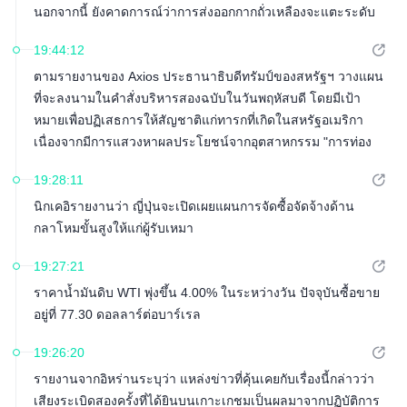
นอกจากนี้ ยังคาดการณ์ว่าการส่งออกกากถั่วเหลืองจะแตะระดับ
2.48 ล้านตันในเดือนสิงหาคม เพิ่มขึ้นจาก 2.02 ล้านตันในช่วง
19:44:12
เวลาเดียวกันของปีที่แล้ว
ตามรายงานของ Axios ประธานาธิบดีทรัมป์ของสหรัฐฯ วางแผน
ที่จะลงนามในคำสั่งบริหารสองฉบับในวันพฤหัสบดี โดยมีเป้า
หมายเพื่อปฏิเสธการให้สัญชาติแก่ทารกที่เกิดในสหรัฐอเมริกา
เนื่องจากมีการแสวงหาผลประโยชน์จากอุตสาหกรรม "การท่อง
เที่ยวเพื่อการคลอดบุตร"
19:28:11
นิกเคอิรายงานว่า ญี่ปุ่นจะเปิดเผยแผนการจัดซื้อจัดจ้างด้าน
กลาโหมขั้นสูงให้แก่ผู้รับเหมา
19:27:21
ราคาน้ำมันดิบ WTI พุ่งขึ้น 4.00% ในระหว่างวัน ปัจจุบันซื้อขาย
อยู่ที่ 77.30 ดอลลาร์ต่อบาร์เรล
19:26:20
รายงานจากอิหร่านระบุว่า แหล่งข่าวที่คุ้นเคยกับเรื่องนี้กล่าวว่า
เสียงระเบิดสองครั้งที่ได้ยินบนเกาะเกชมเป็นผลมาจากปฏิบัติการ