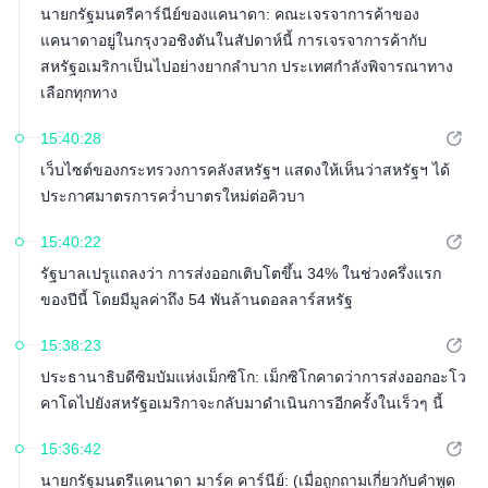
นายกรัฐมนตรีคาร์นีย์ของแคนาดา: คณะเจรจาการค้าของ
แคนาดาอยู่ในกรุงวอชิงตันในสัปดาห์นี้ การเจรจาการค้ากับ
สหรัฐอเมริกาเป็นไปอย่างยากลำบาก ประเทศกำลังพิจารณาทาง
เลือกทุกทาง
15:40:28
เว็บไซต์ของกระทรวงการคลังสหรัฐฯ แสดงให้เห็นว่าสหรัฐฯ ได้
ประกาศมาตรการคว่ำบาตรใหม่ต่อคิวบา
15:40:22
รัฐบาลเปรูแถลงว่า การส่งออกเติบโตขึ้น 34% ในช่วงครึ่งแรก
ของปีนี้ โดยมีมูลค่าถึง 54 พันล้านดอลลาร์สหรัฐ
15:38:23
ประธานาธิบดีซิมบัมแห่งเม็กซิโก: เม็กซิโกคาดว่าการส่งออกอะโว
คาโดไปยังสหรัฐอเมริกาจะกลับมาดำเนินการอีกครั้งในเร็วๆ นี้
15:36:42
นายกรัฐมนตรีแคนาดา มาร์ค คาร์นีย์: (เมื่อถูกถามเกี่ยวกับคำพูด