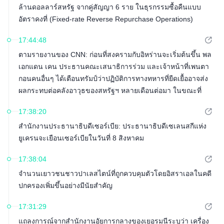
ล้านดอลลาร์สหรัฐ จากคู่สัญญา 6 ราย ในธุรกรรมซื้อคืนแบบ
อัตราคงที่ (Fixed-rate Reverse Repurchase Operations)
17:44:48
ตามรายงานของ CNN: ก่อนที่สงครามกับอิหร่านจะเริ่มต้นขึ้น พล
เอกแดน เคน ประธานคณะเสนาธิการร่วม และเจ้าหน้าที่เพนตา
กอนคนอื่นๆ ได้เตือนทรัมป์ว่าปฏิบัติการทางทหารที่ยืดเยื้ออาจส่ง
ผลกระทบต่อคลังอาวุธของสหรัฐฯ หลายเดือนต่อมา ในขณะที่
สงครามยังคงดำเนินอยู่ ทรัมป์ไม่พอใจกับรายงานเกี่ยวกับปริมาณ
17:38:20
อาวุธยุทโธปกรณ์ที่ลดลงอย่างมาก
สำนักงานประธานาธิบดีเซอร์เบีย: ประธานาธิบดีเซเลนสกีแห่ง
ยูเครนจะเยือนเซอร์เบียในวันที่ 8 สิงหาคม
17:38:04
จำนวนเยาวชนชาวปาเลสไตน์ที่ถูกควบคุมตัวโดยอิสราเอลในคดี
ปกครองเพิ่มขึ้นอย่างมีนัยสำคัญ
17:31:29
แถลงการณ์จากสำนักงานอัยการกลางของเยอรมนีระบุว่า เครื่อง