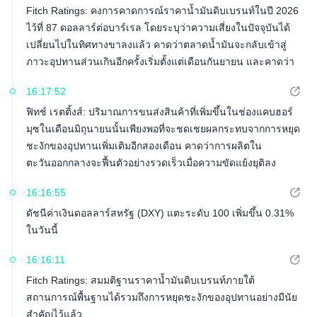
Fitch Ratings: คงการคาดการณ์ราคาน้ำมันดิบเบรนท์ในปี 2026
ไว้ที่ 87 ดอลลาร์ต่อบาร์เรล โดยระบุว่าความเสี่ยงในปัจจุบันได้
เปลี่ยนไปในทิศทางขาลงแล้ว คาดว่าตลาดน้ำมันจะกลับเข้าสู่
ภาวะอุปทานส่วนเกินอีกครั้งเริ่มตั้งแต่เดือนกันยายน และคาดว่า
ราคาน้ำมันดิบเบรนท์จะลดลงเหลือ 70 ดอลลาร์ต่อบาร์เรลใน
16:17:52
ไตรมาสที่สี่ของปี 2026
ฟิทช์ เรตติ้งส์: ปริมาณการขนส่งสินค้าที่เพิ่มขึ้นในช่องแคบฮอร์
มุซในเดือนมิถุนายนนั้นเพียงพอที่จะชดเชยผลกระทบจากการหยุด
ชะงักของอุปทานเพิ่มเติมอีกสองเดือน คาดว่าการผลิตใน
ตะวันออกกลางจะฟื้นตัวอย่างรวดเร็วเมื่อความขัดแย้งยุติลง
ปริมาณสินค้าคงคลังทั่วโลกที่เพียงพอและอุปทานที่แข็งแกร่งจาก
16:16:55
ประเทศนอกกลุ่มโอเปกเป็นปัจจัยที่กดดันราคาน้ำมันให้ลดลง
ดัชนีค่าเงินดอลลาร์สหรัฐ (DXY) แตะระดับ 100 เพิ่มขึ้น 0.31%
ในวันนี้
16:16:11
Fitch Ratings: สมมติฐานราคาน้ำมันดิบเบรนท์ภายใต้
สถานการณ์พื้นฐานได้รวมถึงการหยุดชะงักของอุปทานอย่างมีนัย
สำคัญไว้แล้ว