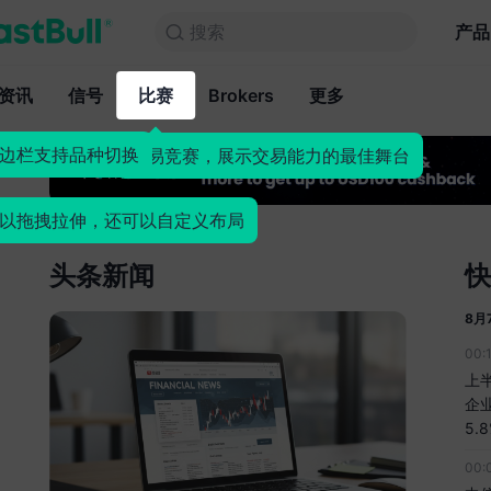
搜索
搜索
产品
图表
产品
永久免费
资讯
信号
比赛
Brokers
资讯
更多
信号
比赛
B
边栏支持品种切换
交易竞赛，展示交易能力的最佳舞台
以拖拽拉伸，还可以自定义布局
头条新闻
快
8月
00:
上
企
5.
00: