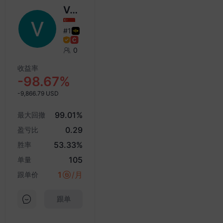
对有关伊朗战争的破坏
--
6.5%
6.5%
07-29 02:35 · Maxwell
Valerie Ye
信息披露而采取的最新
ThinkMarkets
加拿大就业参与
12:30
级举措。
maliciously delays my
#1
率 (季调后) (7
withdrawal!
31:28
月)
0
本政府公布：6月日本
--
65%
65%
07-28 06:14 · Huxley
庭支出环比下降6.4%，
收益率
Equiti Capital is
加拿大全职就业
12:30
预期为下降3.1%；日
-98.67%
clearly a B-Book
人数 (季调后) (7
6月家庭支出同比下降
Broker
月)
-9,866.79 USD
3%，调查预期为增长
--
--
600
07-27 03:44 · Saurabh
0%。
99.01
%
最大回撤
加拿大兼职就业
Axi has failed to
12:30
29:24
0.29
process my
盈亏比
人数 (季调后) (7
朗普谈霍尔木兹海峡：
withdrawal for nearly
月)
53.33
%
胜率
展顺利。
eight months
--
--
1.75万
07-24 09:03 · Franics
105
单量
14:41
美国非农就业人
12:30
LIRUNEX arbitrarily
1
/月
跟单价
叙利亚国家电视台6日
数 (季调后) (7
deducted my profits
引叙过渡政府卫生部消
月)
跟单
报道，大马士革农村省
--
8万
5.7万
天一辆小型巴士发生爆
美国每小时平均
12:30
，造成至少2人死亡、