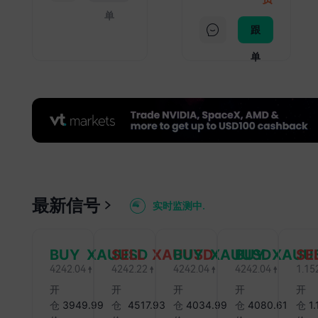
1
单
次
跟
22:
单
中
衡
好
降
22:
智
领
最新信号
22:2
实时监测中
.
.
杠
国
“最
BUY XAUUSD
SELL XAUUSD
BUY XAUUSD
BUY XAUU
SE
4242.04
4242.22
4242.04
4242.04
1.15
22:
开
开
开
开
开
纽约
仓
3949.99
仓
4517.93
仓
4034.99
仓
4080.61
仓
1
盎司