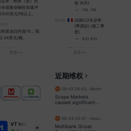
信证券：刚果（金）出
值 (6月)
禁令或推动铜价加速冲
--
116.5
116.5
5000美元/吨以上。
法国ILO失业率
05:30
00:31
(季调后) (第二季
伦特原油日内涨1%，现
度)
3.34美元/桶。
--
8.2%
8.1%
德国出口月率
6日 星期四
06:00
更多>>
更多>>
(季调后) (6月)
52:32
--
0.2%
0.9%
期金突破4310美元/
，日内涨0.25%。
德国工业产出月
06:00
近期维权
率 (季调后) (6
52:01
月)
08-05 06:43 · Bedro
本财务省：截至7月底
--
0.1%
0.9%
本外汇储备为
Scope Markets
英国Halifax房价
06:00
caused significant
287099万亿美元，6月
指数年率 (季调
losses through severe
1.287476万亿美元。
后) (7月)
slippage and refused
08-04 03:47 · Hasan platxanli
to take responsibility
1:31
--
0.4%
0.6%
VT Markets
AUS Global澳汇
Multibank Group
本财务省数据显示，4
英国Halifax房价
06:00