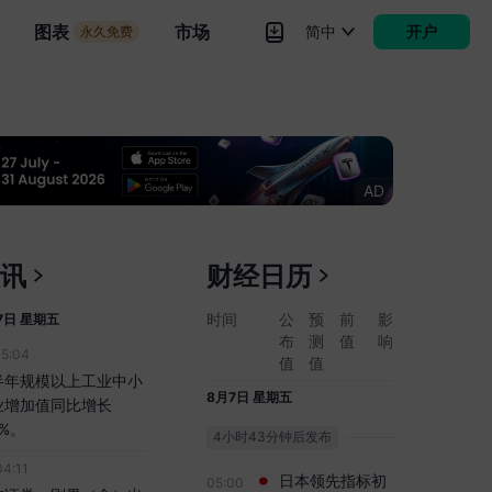
备 (7月)
市场
图表
市场
简中
开户
永久免费
--
3.422万亿
3.416万亿
中国大陆贸易账
16:00
rokers
更多
(美元) (7月)
--
1070亿
1258亿
墨西哥政策利率
19:00
XAUUSD
6.5%
6.5%
6.5%
AD
美国当周外国央
20:30
行持有美国国债
讯
财经日历
USDX
-255.34亿
--
248.14亿
日本外汇储备 (7
23:50
时间
公
预
前
影
7日 星期五
月)
布
测
值
响
15:04
USDJPY
1.287万亿
--
1.288万亿
8月6日 星期四
值
值
半年规模以上工业中小
8月7日 星期五
业增加值同比增长
8%。
4小时43分钟后发布
04:11
日本领先指标初
05:00