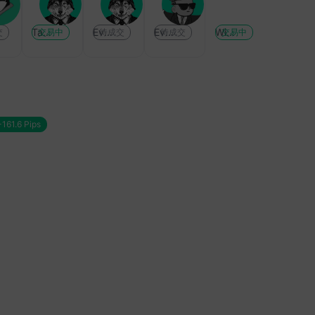
04:12
S
B
A
A
联储9月加息25个基点
D
P
U
U
Tank
Eva Chen
Eva Chen
Winkelmann
交
交易中
待成交
待成交
交易中
概率为55%。
J
J
U
U
1:13
P
P
S
S
I原油期货高开1.2%，
Y
Y
D
D
朗在霍尔木兹海峡打击
:
:
:
:
个目标。
加
美
霍
短
61.6 Pips
00:51
息
日
尔
期
约期银突破62美元/盎
概
协
木
情
日内涨0.44%。
率
调
兹
绪
下
干
协
转
9:18
降
预
议
暖
国圣路易斯联储主席穆
！
效
曙
，
莱姆：忽略政治噪音，
注于央行使命。
美
果
光
黄
日
逐
初
金
55:03
1
渐
现
有
国圣路易斯联储主席穆
5
减
，
望
莱姆：消费与投资正以
7
弱
多
持
健的速度增长。