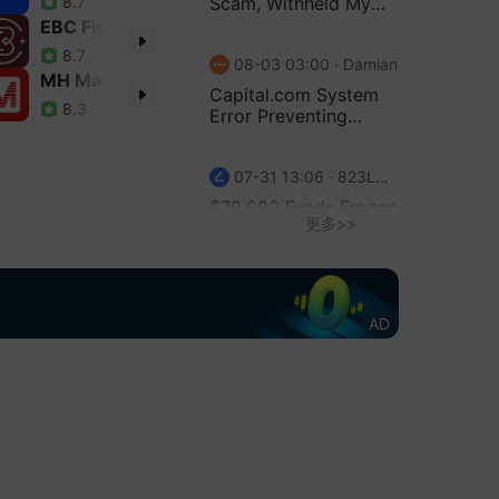
Scam, Withheld My
8.7
8.4
和5月日本分别在共3天
指数月率 (季调
$70,269
EBC Financial Group
TMGM
行了买入日元的汇率干
后) (7月)
操作。
8.7
8.9
08-03 03:00 · Damian
--
0.1%
0.2%
MH Markets迈汇
Decode Global
Capital.com System
1:15
法国贸易账 (季
06:45
8.3
8.3
Error Preventing
本财务省数据显示，4-
调后) (6月)
Withdrawals
季度日本单日规模最大
--
--
-69.28亿
干预发生在4月30日，
07-31 13:06 · 823LRNQOGY
印度存款增长年
规模为6.2787万亿日
11:30
$70,000 Funds Frozen
率
。
更多>>
I am filing a formal
--
--
12.7%
complaint against
36:39
UNFXB / Uniprime /
墨西哥CPI年率
12:00
lesforce计划在华盛顿
07-30 05:52 · Chhaiya
Unicorn
(7月)
加利福尼亚州裁员133
Blueberry Markets
AD
--
--
3.37%
。
refused my
withdrawal after i
加拿大就业人数
12:30
36:12
earned legitimate
(季调后) (7月)
07-30 16:20 · Jo
trading profits
华尔街日报：特朗普已
--
1.5万
1.82万
令对五角大楼弹药储备
GTC Management is a
fake broker
露事件展开新的调查，
加拿大失业率
12:30
府官员表示，这是他为
(季调后) (7月)