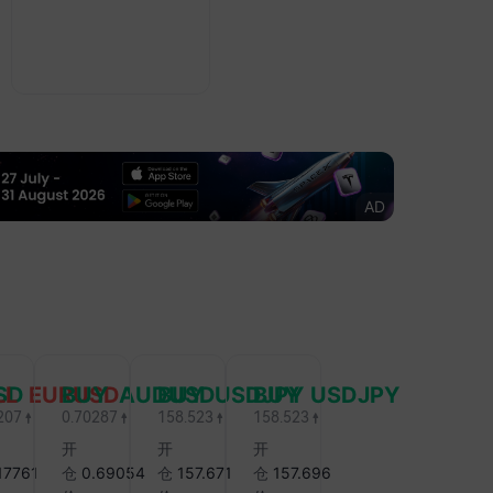
工资年率 (7月)
3人受伤，地方政府将此
--
3.5%
3.5%
袭击定性为恐袭。
美国失业率 (季
12:30
47:25
调后) (7月)
证报头版文章：统筹平
--
4.2%
4.2%
多重目标，精准施策用
货币政策工具，降准、
美国制造业就业
12:30
息仍在政策工具箱内。
人数 (季调后) (7
AD
月)
27:05
--
4000
3000
利与委内瑞拉正式恢复
美国政府就业人
事关系。
12:30
数 (7月)
4:51
--
--
8000
杆ETF风暴一个月，韩
美国每小时平均
12:30
股市距离风险出清还有
工资月率 (季调
后一公里”。
SD
LL EURUSD
BUY AUDUSD
BUY USDJPY
BUY USDJPY
后) (7月)
207
0.70287
158.523
158.523
24:20
--
0.3%
0.3%
开
开
开
期金突破4300美元/
美国U6失业率
12:30
.17761
仓
0.69054
仓
157.671
仓
157.696
，日内涨0.01%。
(季调后) (7月)