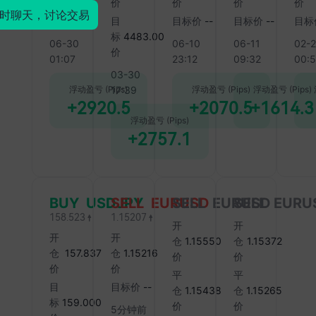
价
价
价
价
价
时聊天，讨论交易
22:
目标价
--
目
目标价
--
目标价
--
目标
特
标
4483.00
06-30
06-10
06-11
02-
紧
价
01:07
23:12
09:32
00:
03-30
22:
浮动盈亏
(Pips)
浮动盈亏
(Pips)
浮动盈亏
(Pips)
17:39
德
+2920.5
+2070.5
+1614.3
为2
浮动盈亏
(Pips)
22:1
+2757.1
美
萨
元
关
BUY USDJPY
SELL EURUSD
SELL EURUSD
SELL EURU
158.523
1.15207
22:1
开
开
开
开
美
仓
1.15550
仓
1.15372
仓
157.837
仓
1.15216
萨
价
价
价
价
然
平
平
目
目标价
--
仓
1.15438
仓
1.15265
22:
标
159.000
价
价
5分钟前
美