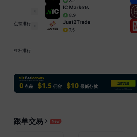
8.2
月
IC Markets
进
预
8.9
Just2Trade
点差排行
23:5
7.5
日
6
的
杠杆排行
干预
元
23:
Sa
和
人
23:
据
下
跟单交易
New
泄
政