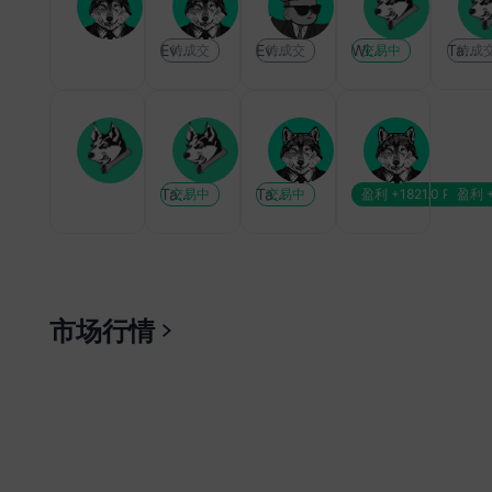
22:
S
A
T
A
美
D
U
H
U
Eva Chen
Eva Chen
Winkelmann
Tank
待成交
待成交
交易中
待成
的
J
U
-
U
22:0
P
S
U
S
WT
Y
D
S
D
X
U
X
W
伊
:
:
D
:
A
S
A
T
多
美
多
T
利
U
D
U
I
Tank
Tank
Eva Chen
Eva Chen
交易中
交易中
盈利 +1821.0 Pips
盈利 +1
22:
日
头
:
好
U
J
U
:
纽
联
强
中
出
S
P
S
科
司，
合
势
东
现
D
Y
D
威
干
拉
和
！
:
:
:
特
21:5
预
升
平
黄
美
市场行情
停
持
避
原
震
符
预
金
萨
战
续
险
油
专
动
合
期
站
在
干
情
产
市
预
推
稳
即
预
绪
量
21:
场
期
升
4
！
！
仍
大
美
，
，
市
2
萨
黄
美
存
幅
1
但
场
0
稳
金
日
，
回