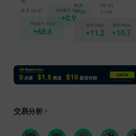
价
萨
昨天
08-03
浮动盈亏
(Pips)
昨天 09:27
快
07:45
07:45
+0.9
体
浮动盈亏
(Pips)
盈利
(Pips)
盈利
(Pips)
22:0
+68.6
+11.2
+10.7
美
萨
松
注
22:
美
萨
融
22:
美
交易分析
萨
联
外
U
X
E
X