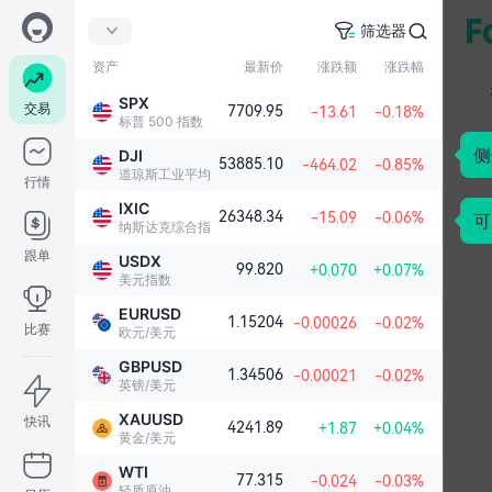
筛选器
资产
最新价
涨跌额
涨跌幅
SPX
交易
7709.95
-13.61
-0.18%
标普 500 指数
侧
DJI
53885.10
-464.02
-0.85%
道琼斯工业平均指数
行情
IXIC
26348.34
可
-15.09
-0.06%
纳斯达克综合指数
跟单
USDX
99.820
+0.070
+0.07%
美元指数
EURUSD
1.15204
-0.00026
-0.02%
比赛
欧元/美元
GBPUSD
1.34506
-0.00021
-0.02%
英镑/美元
XAUUSD
快讯
4241.89
+1.87
+0.04%
黄金/美元
WTI
77.315
-0.024
-0.03%
轻质原油