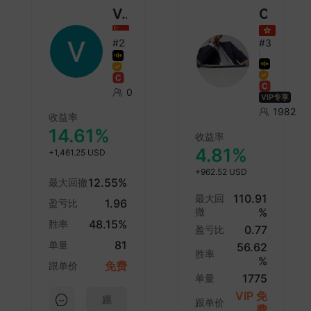
应
Valerie Ye
Cocobanana
性
升
#2
#3
23:
日
家
0
VIP专享
调查
1982
收益率
本
14.61%
3.
收益率
1.
4.81%
+1,461.25 USD
+962.52 USD
23:
12.55
%
最大回撤
特
110.91
最大回
1.96
盈亏比
进
撤
%
48.15
%
胜率
0.77
盈亏比
23:
81
单量
56.62
据
胜率
%
援
免费
跟单价
1775
单量
息
当
VIP 免
跟
跟单价
费
炸