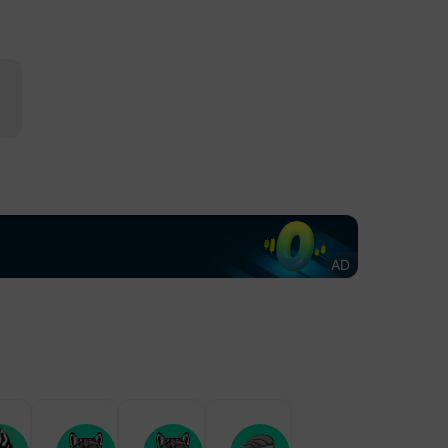
--
--
59.7
莱姆：美国仍是增长最
、最具创新力的经济
美国里士满联储
14:00
，且拥有有效的法治。
主席巴尔金发表
讲话
9:15
国圣路易斯联储主席穆
美国当周石油钻
17:00
井总数
莱姆：金融环境极度宽
，美联储正对此予以关
--
--
451
。
美国当周钻井总
17:00
数
08:08
--
--
588
国圣路易斯联储主席穆
AD
莱姆：我们密切关注金
中国大陆贸易账
18:52
市场。
(美元) (7月)
--
1094亿
1258亿
05:32
国圣路易斯联储主席穆
莱姆：部分情况下，美
储可以给市场带来意
。
U
G
X
X