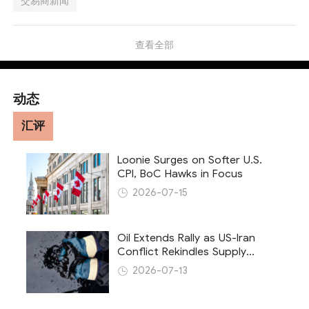
交易商新闻
查看全部
动态
汇评
Loonie Surges on Softer U.S.
CPI, BoC Hawks in Focus
2026-07-15
Oil Extends Rally as US-Iran
Conflict Rekindles Supply
Concerns
2026-07-13