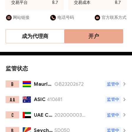
交易平台
8.7
交易成本
8.7
网站链接
电话号码
官方联系方式
成为代理商
开户
监管状态
Mauritius FSC
GB23202672
B
监管中
ASIC
410681
A A
监管中
UAE CMA
20200000388
C
监管中
Seychelles FSA
SD050
B
监管中