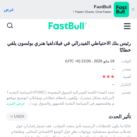
FastBull
عرض
Faster Charts, Chat Faster！
رئيس بنك الاحتياطي الفيدرالي في فيلادلفيا هنري بولسون يلقي
خطابًا
الوقت
19 مايو 2026 ، 23:00 (UTC +0)
مصدر
--
أهمية
التكرار
--
تفسير
يُحدد أعضاء اللجنة الفيدرالية للسوق المفتوحة (FOMC) السياسة النقدية ا
لأمريكية بشكل مشترك. ويُلقون بانتظام خطاباتٍ ومقابلاتٍ لتوضيح موقفه
م وفلسفتهم في السياسة النقدية للجمهور والسوق. ويمكن ل
عرض المزيد
تعليقاتهم أن تؤثر على توقعات السوق وقرارات المشاركين فيه. وعادةً ما
يناقشون خيارات السياسة المختلفة، ثم يُصوّتون على ما إذا كان سيتم تغيي
تأثير الحدث
USDX
ر سعر الفائدة المرجعي أو اتخاذ تدابير أخرى في السياسة النقدية.
غالبًا ما يكون للخطابات الرسمية تأثيرٌ متعدد الجوانب. فقد تشمل إشاراتٍ حول
تعديلاتٍ سياسيةٍ مستقبلية، ووجهات نظرٍ حول الوضع الاقتصادي المحلي، وتعليقاتٍ