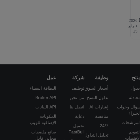
2026‎
فبراير
‎15
نتج
وظيفة
شركة
عمل
دول
أسعار السوق
توظيف
البطاقة البيضاء
حادثة
تداول النسخ
من نحن
Broker API
ؤال وجواب
إشارات AI
اتصل بنا
API البيانات
لخبراء
منافسة
دعاية
المكونات
لمرشحات
الإضافية للويب
24/7
تحميل
لتقويم
FastBull
صانع ملصقات
تحليل التداول
لاقتصادي
مجاني قابل