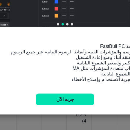
مؤشرات ذات صلة
اليابان
اليابان
اليابان
اليابان
اليابان
إجمالي
إجمالي
معدل
انكما
إجمال
الناتج
الناتج
انكما
ش
الناتج
المحلي
المحلي
ش
إجمالي
المحل
الفصل
GDP
الناتج
الناتج
للاسته
ي
الحقيق
المحلي
المحلي
لاك
GDP
ي
الإجمال
الأولي
الخاص
(معدل
السنو
ي
GDP
GDP
موسمي
ي
النهائي
السنو
الفصل
ا)
المعدّل
سنويًا
ي
ي
(الربع
الفصل
جربه الآن
(الربع
(الربع
(الربع
4)
ي
4)
1)
1)
(الربع
4)