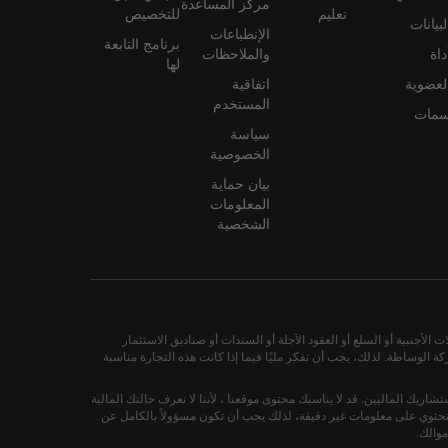
مركز المساعدة
تعليم
للتخصيص
لبيانات
الإنطباعات
برنامج التابعة
داة
والملاحظات
لها
لعضوية
اتفاقية
المستخدم
مات
سياسة
الخصوصية
بيان حماية
المعلومات
الشخصية
لأجنبية أو السلع أو العقود الآجلة أو السندات أو صناديق الاستثمار
 الوساطة. لذلك، يجب أن تفكر مليًا فيما إذا كانت هذه التجارة مناسبة
ستشاريك الماليين. قد لا يناسبك محتوى موقعنا ، لأننا لا نعرف حالتك المالية
أو تحتوي على معلومات غير دقيقة، لذلك يجب أن تكون مسؤولاً بالكامل عن
والك.