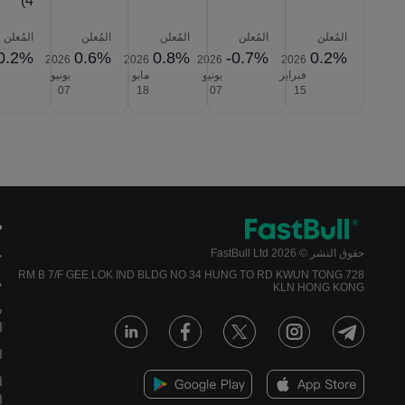
4)
المُعلن
المُعلن
المُعلن
المُعلن
المُعلن
0.2%
0.6%
0.8%
-0.7%
0.2%
2026‎
2026‎
2026‎
2026‎
فبراير
يونيو
مايو
يونيو
‎07
‎18
‎07
‎15
م
حقوق النشر © 2026 FastBull Ltd
ج
728 RM B 7/F GEE LOK IND BLDG NO 34 HUNG TO RD KWUN TONG
م
KLN HONG KONG
س
ا
ا
ا
ا