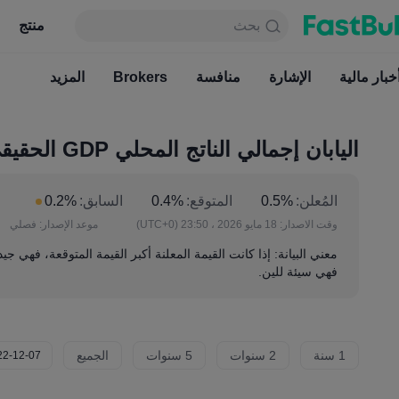
بحث
بحث
منتج
جدول
منتج
دائما مجاني
خبار مالية
الإشارة
منافسة
أخبار مالية
Brokers
الإشارة
المزيد
منافسة
اليابان إجمالي الناتج المحلي GDP الحقيقي الفصلي (الربع 1)
المُعلن:
0.5%
المتوقع:
0.4%
السابق:
0.2%
وقت الاصدار:
18 مايو 2026 ، 23:50
(UTC+0)
موعد الإصدار:
فصلي
معني البيانة: إذا كانت القيمة المعلنة أكبر القيمة المتوقعة، فهي جيد
فهي سيئة للين.
1 سنة
2 سنوات
5 سنوات
الجميع