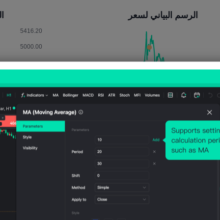
الرسم البياني لسعر
التأث