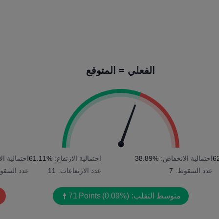
الفعلي = المتوقع
6
احتمالية الانخفاض:
38.89%
احتمالية الارتفاع:
61.11%
احتمالية ا
عدد السقوط:
7
عدد الارتفاعات:
11
عدد السقو
متوسط التقلب:
(0.09%)
Points
71