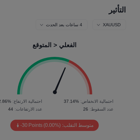
التأثير
XAUUSD
4 ساعات بعد الحدث
الفعلي < المتوقع
احتمالية الانخفاض:
37.14%
احتمالية الارتفاع:
2.86%
عدد السقوط:
26
عدد الارتفاعات:
44
متوسط التقلب:
(0.00%)
Points
-30