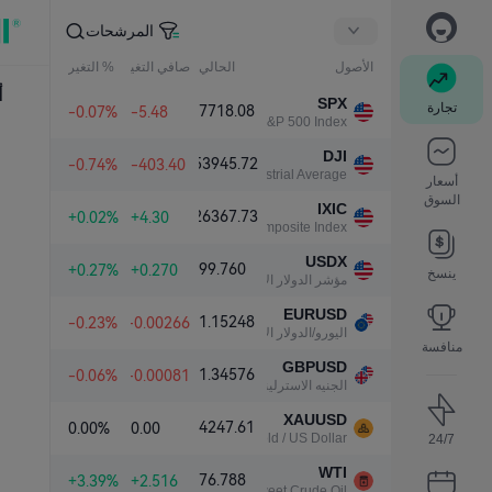
المرشحات
الأصول
الحالي
صافي التغير
% التغير
أ
SPX
تجارة
7718.08
-0.07%
-5.48
S&P 500 Index
DJI
53945.72
-0.74%
-403.40
Dow Jones Industrial Average
أسعار
السوق
IXIC
26367.73
+0.02%
+4.30
NASDAQ Composite Index
USDX
99.760
+0.27%
+0.270
ينسخ
مؤشر الدولار الأمريكي
EURUSD
1.15248
-0.23%
-0.00266
اليورو/الدولار الأمريكي
منافسة
GBPUSD
1.34576
-0.06%
-0.00081
الجنيه الاسترليني/الدولار الأمريكي
XAUUSD
4247.61
0.00%
0.00
Gold / US Dollar
24/7
WTI
76.788
+3.39%
+2.516
Light Sweet Crude Oil