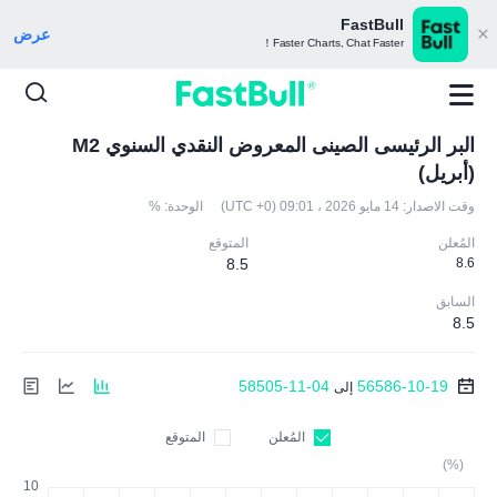
FastBull
عرض
Faster Charts, Chat Faster！
البر الرئيسى الصينى المعروض النقدي السنوي M2
(أبريل)
وقت الاصدار:
14 مايو 2026 ، 09:01 (UTC +0)
الوحدة:
%
المُعلن
المتوقع
8.5
8.6
السابق
8.5
58505-11-04
56586-10-19
إلى
المُعلن
المتوقع
(%)