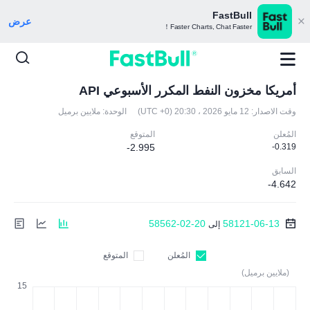
FastBull
عرض
Faster Charts, Chat Faster！
أمريكا مخزون النفط المكرر الأسبوعي API
وقت الاصدار:
12 مايو 2026 ، 20:30 (UTC +0)
الوحدة:
ملايين برميل
المُعلن
المتوقع
-2.995
-0.319
السابق
-4.642
58562-02-20
58121-06-13
إلى
المُعلن
المتوقع
(ملايين برميل)