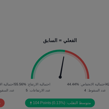
الفعلي = السابق
4
احتمالية الانخفاض:
44.44%
احتمالية الارتفاع:
55.56%
احتمالية ا
عدد السقوط:
4
عدد الارتفاعات:
5
عدد السقو
متوسط التقلب:
(0.13%)
Points
104
م