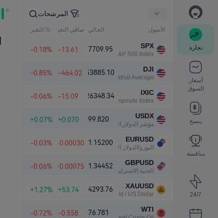
المرشحات
الأصول
الحالي
صافي التغير
% التغير
أ
SPX
تجارة
7709.95
-0.18%
-13.61
S&P 500 Index
DJI
53885.10
-0.85%
-464.02
Dow Jones Industrial Average
أسعار
السوق
IXIC
26348.34
-0.06%
-15.09
NASDAQ Composite Index
USDX
99.820
+0.07%
+0.070
ينسخ
مؤشر الدولار الأمريكي
EURUSD
1.15200
-0.03%
-0.00030
اليورو/الدولار الأمريكي
منافسة
GBPUSD
1.34452
-0.06%
-0.00075
الجنيه الاسترليني/الدولار الأمريكي
XAUUSD
4293.76
+1.27%
+53.74
Gold / US Dollar
24/7
WTI
76.781
-0.72%
-0.558
Light Sweet Crude Oil