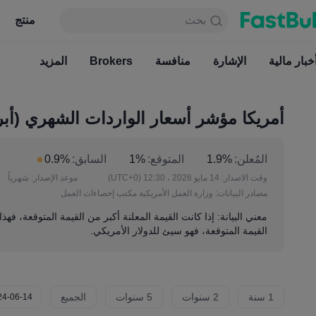
بحث
بحث
منتج
جدول
منتج
دائما مجاني
خبار مالية
الإشارة
منافسة
أخبار مالية
Brokers
الإشارة
المزيد
منافسة
أمريكا مؤشر أسعار الواردات الشهري (أبر
المُعلن:
1.9%
المتوقع:
1%
السابق:
0.9%
وقت الاصدار:
14 مايو 2026 ، 12:30
(UTC+0)
موعد الإصدار:
شهرياً
مصادر البيانات:
وزارة العمل الأمريكية مكتب إحصاءات العمل
معني البيانة: إذا كانت القيمة المعلنة أكبر من القيمة المتوقعة، فهذ
القيمة المتوقعة، فهو سيئ للدولار الأمريكي.
1 سنة
2 سنوات
5 سنوات
الجميع