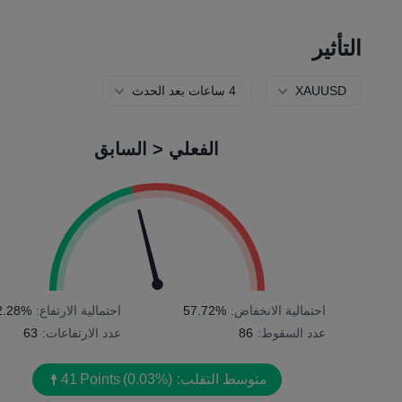
التأثير
XAUUSD
4 ساعات بعد الحدث
الفعلي < السابق
احتمالية الانخفاض:
57.72%
احتمالية الارتفاع:
2.28%
عدد السقوط:
86
عدد الارتفاعات:
63
متوسط التقلب:
(0.03%)
Points
41