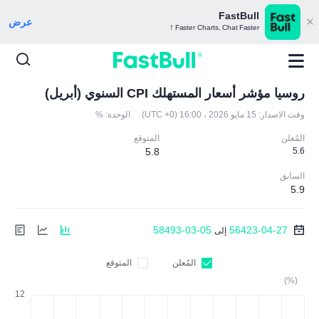
FastBull
عرض
Faster Charts, Chat Faster！
روسيا مؤشر أسعار المستهلك CPI السنوي (أبريل)
وقت الاصدار:
15 مايو 2026 ، 16:00 (UTC +0)
الوحدة:
%
المُعلن
المتوقع
5.8
5.6
السابق
5.9
58493-03-05
56423-04-27
إلى
المُعلن
المتوقع
(%)