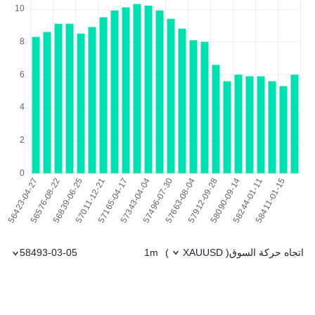
اتجاه حركة السوق
1m
58493-03-05
)
XAUUSD
(