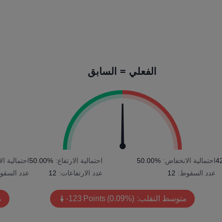
الفعلي = السابق
4
احتمالية الانخفاض:
50.00%
احتمالية الارتفاع:
50.00%
احتمالية ا
عدد السقوط:
12
عدد الارتفاعات:
12
عدد السقو
متوسط التقلب:
(0.09%)
Points
-123
م