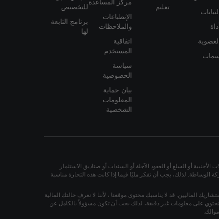
مركز المساعدة
تعليم
للتخصيص
لبيانات
الإنطباعات
برنامج التابعة
داة
والملاحظات
لها
لعضوية
اتفاقية
المستخدم
مات
سياسة
الخصوصية
بيان حماية
المعلومات
الشخصية
لأجنبية أو السلع أو العقود الآجلة أو السندات أو صناديق الاستثمار
 الوساطة. لذلك، يجب أن تفكر مليًا فيما إذا كانت هذه التجارة مناسبة
ستشاريك الماليين. قد لا يناسبك محتوى موقعنا ، لأننا لا نعرف حالتك المالية
أو تحتوي على معلومات غير دقيقة، لذلك يجب أن تكون مسؤولاً بالكامل عن
والك.