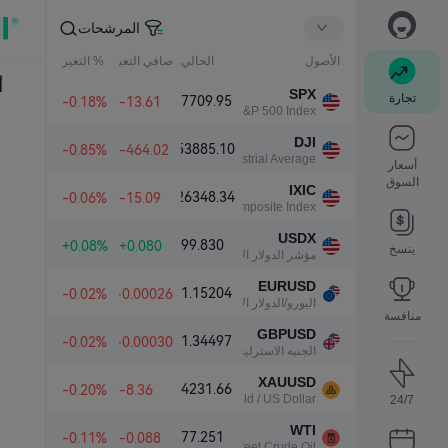
المرشحات
الأصول
الحالي
صافي التغير
% التغير
أ
SPX
تجارة
7709.95
-0.18%
-13.61
S&P 500 Index
DJI
53885.10
-0.85%
-464.02
Dow Jones Industrial Average
أسعار
السوق
IXIC
26348.34
-0.06%
-15.09
NASDAQ Composite Index
USDX
99.830
+0.08%
+0.080
ينسخ
مؤشر الدولار الأمريكي
EURUSD
1.15204
-0.02%
-0.00026
اليورو/الدولار الأمريكي
منافسة
GBPUSD
1.34497
-0.02%
-0.00030
الجنيه الاسترليني/الدولار الأمريكي
XAUUSD
4231.66
-0.20%
-8.36
Gold / US Dollar
24/7
WTI
77.251
-0.11%
-0.088
Light Sweet Crude Oil