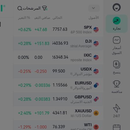
المرشحات
الأصول
الحالي
صافي التغير
% التغير
أ
SPX
تجارة
7757.63
+0.62%
+47.68
S&P 500 Index
DJI
54036.93
+0.28%
+151.83
Dow Jones Industrial Average
أسعار
السوق
IXIC
26348.34
0.00%
0.00
NASDAQ Composite Index
USDX
99.500
-0.25%
-0.250
ينسخ
مؤشر الدولار الأمريكي
EURUSD
1.15566
+0.29%
+0.00336
اليورو/الدولار الأمريكي
منافسة
GBPUSD
1.34910
+0.28%
+0.00383
الجنيه الاسترليني/الدولار الأمريكي
XAUUSD
4341.81
+2.40%
+101.79
Gold / US Dollar
24/7
WTI
76.339
-1.29%
-1.000
Light Sweet Crude Oil