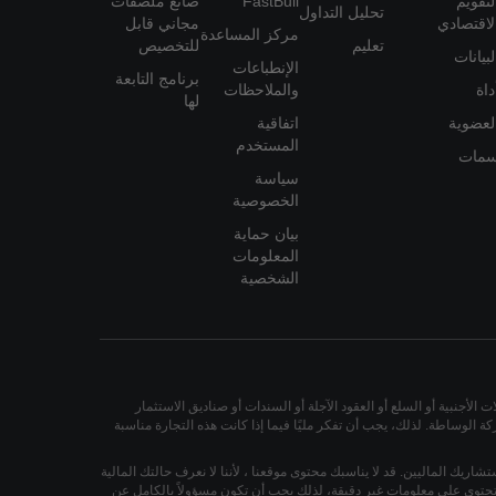
لتقويم
FastBull
صانع ملصقات
تحليل التداول
لاقتصادي
مجاني قابل
مركز المساعدة
تعليم
للتخصيص
-4.8 Pips
AUDUSD
لبيانات
الإنطباعات
برنامج التابعة
داة
والملاحظات
+3.8 Pips
AUDUSD
لها
لعضوية
اتفاقية
+9.1 Pips
AUDUSD
المستخدم
مات
سياسة
+2.4 Pips
AUDUSD
الخصوصية
بيان حماية
+10.9 Pips
AUDUSD
المعلومات
الشخصية
-11.3 Pips
AUDUSD
+20.1 Pips
AUDUSD
-8.0 Pips
AUDUSD
لأجنبية أو السلع أو العقود الآجلة أو السندات أو صناديق الاستثمار
 الوساطة. لذلك، يجب أن تفكر مليًا فيما إذا كانت هذه التجارة مناسبة
-4.3 Pips
AUDUSD
ستشاريك الماليين. قد لا يناسبك محتوى موقعنا ، لأننا لا نعرف حالتك المالية
+20.2 Pips
AUDUSD
أو تحتوي على معلومات غير دقيقة، لذلك يجب أن تكون مسؤولاً بالكامل عن