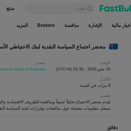
بحث
بحث
منتج
جدول
منتج
دائما مجاني
خبار مالية
الإشارة
منافسة
أخبار مالية
Brokers
الإشارة
المزيد
منافسة
محضر اجتماع السياسة النقدية لبنك الاحتياطي الأس
الوقت
مصدر
19 مايو 2026 ، 01:30 (UTC+0)
eserve Bank of Australia
التكرار
8 مرات في السنة
تفسير
يُقدم محضر الاجتماع تحليلاً عميقاً ومناقشة للظروف الاقتصادية والت
يسجل معلومات مفصلة حول مناقشات وقرارات لجنة السياسة النقد
الاحتياطي الأسترالي وتزويد الجمهور بفهم أفضل لموقف سياسة بنك 
دقائق