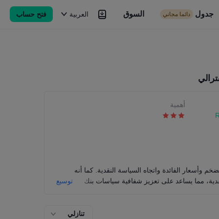
جدول
السوق
السوق
العربية
فتح حساب
دائما مجاني
Brokers
المزيد
ترالي
أهمية
R
ضخم وأسعار الفائدة واتجاه السياسة النقدية. كما أنه
ية، مما يساعد على تعزيز شفافية سياسات بنك
توسيع
الاحتياطي الأسترالي وعملية صنع القرار.
إغلاق
تنازلي