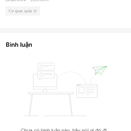
Cơ quan quản lý
Bình luận
Chưa có bình luận nào, hãy nói gì đó đi...