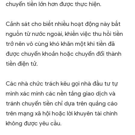
chuyển tiền lớn hơn được thực hiện.
Cảnh sát cho biết nhiều hoạt động này bắt
nguồn từ nước ngoài, khiến việc thu hồi tiền
trở nên vô cùng khó khăn một khi tiền đã
được chuyển khoản hoặc chuyển đổi thành
tiền điện tử.
Các nhà chức trách kêu gọi nhà đầu tư tự
mình xác minh các nền tảng giao dịch và
tránh chuyển tiền chỉ dựa trên quảng cáo
trên mạng xã hội hoặc lời khuyên tài chính
không được yêu cầu.