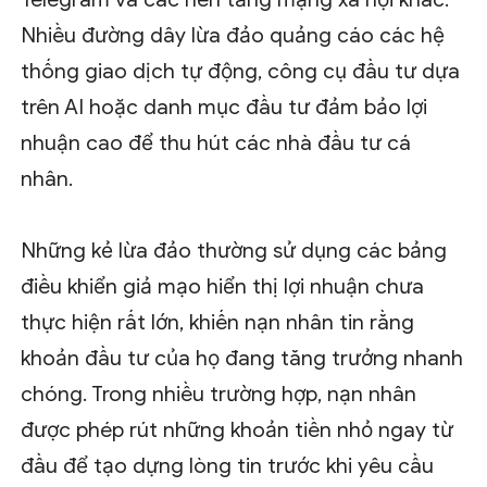
Nhiều đường dây lừa đảo quảng cáo các hệ
thống giao dịch tự động, công cụ đầu tư dựa
trên AI hoặc danh mục đầu tư đảm bảo lợi
nhuận cao để thu hút các nhà đầu tư cá
nhân.
Những kẻ lừa đảo thường sử dụng các bảng
điều khiển giả mạo hiển thị lợi nhuận chưa
thực hiện rất lớn, khiến nạn nhân tin rằng
khoản đầu tư của họ đang tăng trưởng nhanh
chóng. Trong nhiều trường hợp, nạn nhân
được phép rút những khoản tiền nhỏ ngay từ
đầu để tạo dựng lòng tin trước khi yêu cầu