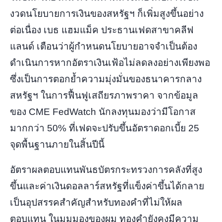
งวดนโยบายการเงินของสหรัฐฯ ก็เพิ่มสูงขึ้นอย่าง
ต่อเนื่อง เบธ แฮมแม็ค ประธานเฟดสาขาคลีฟ
แลนด์ เตือนว่าผู้กำหนดนโยบายอาจจำเป็นต้อง
ดำเนินการหากอัตราเงินเฟ้อไม่ลดลงอย่างเพียงพอ
ซึ่งเป็นการตอกย้ำความมุ่งมั่นของธนาคารกลาง
สหรัฐฯ ในการฟื้นฟูเสถียรภาพราคา จากข้อมูล
ของ CME FedWatch นักลงทุนมองว่ามีโอกาส
มากกว่า 50% ที่เฟดจะปรับขึ้นอัตราดอกเบี้ย 25
จุดพื้นฐานภายในสิ้นปีนี้
อัตราผลตอบแทนพันธบัตรกระทรวงการคลังที่สูง
ขึ้นและค่าเงินดอลลาร์สหรัฐที่แข็งค่าขึ้นได้กลาย
เป็นอุปสรรคสำคัญสำหรับทองคำที่ไม่ให้ผล
ตอบแทน ในมุมมองของผม ทองคำยังคงมีความ