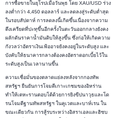
การซื้อขายในยุโรปเมื่อวันพุธ โดย XAU/USD ร่วง
ลงต่ำกว่า 4,450 ดอลลาร์ และลดลงสู่ระดับต่ำสุด
4455.00
4300.00
ราคาเข้า
ในรอบสัปดาห์ การลดลงนี้เกิดขึ้นเนื่องจากความ
TP
ตึงเครียดที่ปะทุขึ้นอีกครั้งในตะวันออกกลางยังคง
ผลักดันราคาน้ำมันดิบให้สูงขึ้น ซึ่งก่อให้เกิดความ
กังวลว่าอัตราเงินเฟ้ออาจยังคงอยู่ในระดับสูง และ
บังคับให้ธนาคารกลางต้องคงอัตราดอกเบี้ยไว้ใน
ระดับสูงเป็นเวลานานขึ้น
ความเชื่อมั่นของตลาดแย่ลงหลังจากกองทัพ
สหรัฐฯ ยืนยันการโจมตีเกาะเกชมของอิหร่าน
ทำให้เตหะรานตอบโต้ด้วยการยิงขีปนาวุธและโด
รนโจมตีฐานทัพสหรัฐฯ ในคูเวตและบาห์เรน ใน
ขณะเดียวกัน การสู้รบระหว่างอิสราเอลและฮิซบ