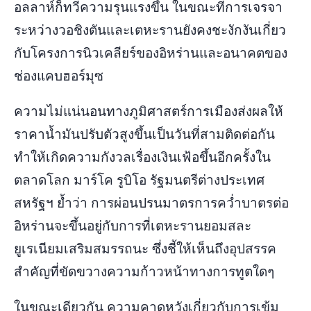
อลลาห์ก็ทวีความรุนแรงขึ้น ในขณะที่การเจรจา
ระหว่างวอชิงตันและเตหะรานยังคงชะงักงันเกี่ยว
กับโครงการนิวเคลียร์ของอิหร่านและอนาคตของ
ช่องแคบฮอร์มุซ
ความไม่แน่นอนทางภูมิศาสตร์การเมืองส่งผลให้
ราคาน้ำมันปรับตัวสูงขึ้นเป็นวันที่สามติดต่อกัน
ทำให้เกิดความกังวลเรื่องเงินเฟ้อขึ้นอีกครั้งใน
ตลาดโลก มาร์โค รูบิโอ รัฐมนตรีต่างประเทศ
สหรัฐฯ ย้ำว่า การผ่อนปรนมาตรการคว่ำบาตรต่อ
อิหร่านจะขึ้นอยู่กับการที่เตหะรานยอมสละ
ยูเรเนียมเสริมสมรรถนะ ซึ่งชี้ให้เห็นถึงอุปสรรค
สำคัญที่ขัดขวางความก้าวหน้าทางการทูตใดๆ
ในขณะเดียวกัน ความคาดหวังเกี่ยวกับการเข้ม