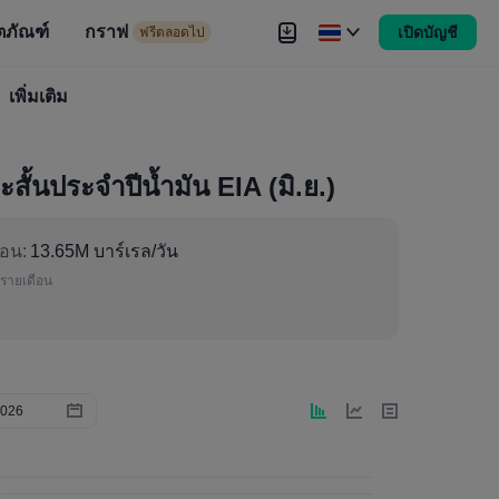
ตภัณฑ์
กราฟ
เปิดบัญชี
ดไป
ฟรีตลอดไป
งขัน
เพิ่มเติม
Brokers
เพิ่มเติม
้นประจำปีน้ำมัน EIA (มิ.ย.)
่อน:
13.65M บาร์เรล/วัน
รายเดือน