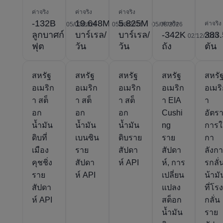
ค่าจริง
ค่าจริง
ค่าจริง
-132B
19.648M
5.825M
ค่าจริง
ค่าจริง
05/03/2026
05/08/2026
05/08/2026
ลูกบาศก์
บาร์เรล/
บาร์เรล/
-342K
383
02/12/2020
ฟุต
วัน
วัน
ถัง
ตัน
สหรัฐ
สหรัฐ
สหรัฐ
สหรัฐ
สหรั
อเมริก
อเมริก
อเมริก
อเมริก
อเมร
า สต็
า สต็
า สต็
า EIA
า
อก
อก
อก
Cushi
อัตร
น้ำมัน
น้ำมัน
น้ำมัน
ng
การใ
ดิบที่
เบนซิน
ดิบราย
ราย
กา
เมือง
ราย
สัปดา
สัปดา
ลังก
คุชชิ่ง
สัปดา
ห์ API
ห์, การ
รกลั่
ราย
ห์ API
เปลี่ยน
น้ามั
สัปดา
แปลง
ที่โร
ห์ API
สต็อก
กลั่น
น้ำมัน
ราย