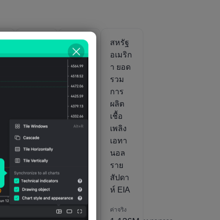
ฐ
สหรัฐ
สหรัฐ
สหรัฐ
ิก
อเมริก
อเมริก
อเมริก
า สต็
า สต็
า ยอด
นำ
อก
อกเชื้อ
รวม
น้ำมัน
เพลิง
การ
ั
เบนซิน
เอทา
ผลิต
ที่ปรับ
นอล
เชื้อ
เ
สูตร
ราย
เพลิง
ใหม่
สัปดา
เอทา
จำ
ราย
ห์ EIA
นอล
า
สัปดา
ราย
A
ห์ EIA
สัปดา
ห์ EIA
ค่าจริง