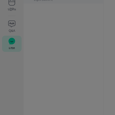
ปฏิทิน
Q&A
แชท