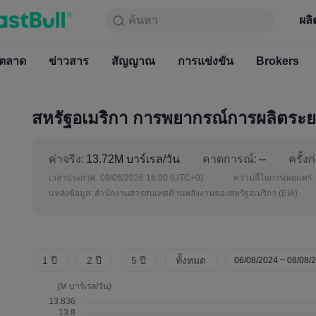
ค้นหา
ค้นหา
ผลิตภัณฑ์
กราฟ
ผลิ
ฟรีตลอ
ตลาด
ข่าวสาร
ตลาด
สัญญาณ
ข่าวสาร
การแข่งขัน
สัญญาณ
Brokers
การแข่
สหรัฐอเมริกา การพยากรณ์การผลิตระยะสั
ค่าจริง:
13.72M บาร์เรล/วัน
คาดการณ์:
--
ครั้งก
เวลาประกาศ:
09/06/2026 16:00
(UTC+0)
ความถี่ในการเผยแพร่:
แหล่งข้อมูล:
สำนักงานสารสนเทศด้านพลังงานของสหรัฐอเมริกา (EIA)
1 ปี
2 ปี
5 ปี
ทั้งหมด