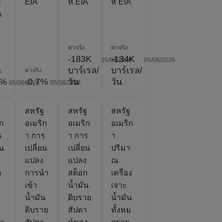
า
EIA
ห์ EIA
ห์ EIA
A
ค่าจริง
ค่าจริง
-183K
-134K
05/08/2026
05/08/2026
บาร์เรล/
บาร์เรล/
ค่าจริง
6
5%
-0.7%
วัน
วัน
05/08/2026
05/08/2026
ฐ
สหรัฐ
สหรัฐ
สหรัฐ
ิก
อเมริก
อเมริก
อเมริก
ร
า การ
า การ
า
ยน
เปลี่ยน
เปลี่ยน
ปริมา
ง
แปลง
แปลง
ณ
ก
การนำ
สต็อก
เครื่อง
เข้า
น้ำมัน
เจาะ
ม
น้ำมัน
ดิบราย
น้ำมัน
ดิบราย
สัปดา
ทั้งหม