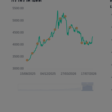
กราฟราคาอดีต