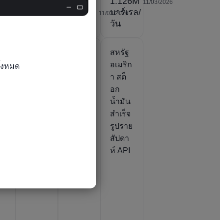
7K
1.126M
ค่าจริง
26
05/08/2026
11/03/2026
เรล/
25.58M
บาร์เรล/
ค่าจริง
11/03/2026
0.0ถัง
ถัง
วัน
05/08/2026
ฐ
สหรัฐ
สหรัฐ
สหรัฐ
ิก
อเมริก
อเมริก
อเมริก
้งหมด

ด
า พื้นที่
า
า สต็
อก
ปลูก
พยากร
อก
ถั่ว
ณ์พื้นที่
น้ำมัน
อง
เหลือง
ปลูก
สำเร็จ
ถั่ว
รูปราย
เหลือง
สัปดา
ห์ API