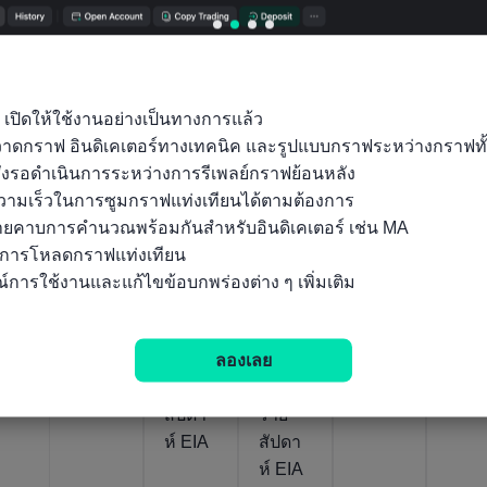
41.12
14.03M
115.3B
111.2B
-31
07/04/2020
07/07/2026
07/07/2026
07/07/20
USD/
บาร์เรล/
ลูกบาศก์
ลูกบาศก์
บาร์
บาร์เรล
วัน
ฟุต/วัน
ฟุต/วัน
วัน
สหรัฐ
สหรัฐ
สหรัฐ
สหรัฐ
สหรั
 เปิดให้ใช้งานอย่างเป็นทางการแล้ว

อเมริก
อเมริก
อเมริก
อเมริก
อเมร
ถุวาดกราฟ อินดิเคเตอร์ทางเทคนิค และรูปแบบกราฟระหว่างกราฟทั
า
า การ
า การ
า
า ยอ
ั่งรอดำเนินการระหว่างการรีเพลย์กราฟย้อนหลัง

ประมา
พยากร
พยากร
รายงา
ส่งอ
ามเร็วในการซูมกราฟแท่งเทียนได้ตามต้องการ

ณการ
ณ์
ณ์
นคลัง
ถั่ว
ลายคาบการคำนวณพร้อมกันสำหรับอินดิเคเตอร์ เช่น MA

ไหล
ความ
ความ
น้ำมัน
เหลื
นการโหลดกราฟแท่งเทียน

โดยนัย
ต้องกา
ต้องกา
Seevo
สุทธิ
์การใช้งานและแก้ไขข้อบกพร่องต่าง ๆ เพิ่มเติม
ก๊าซ
รการ
รการ
l
ธรรม
ผลิต
ผลิต
Cushi
ลองเลย
ชาติ
น้ำมัน
น้ำมัน
ng
EIA
ดิบราย
กลั่น
สัปดา
ราย
ห์ EIA
สัปดา
ห์ EIA