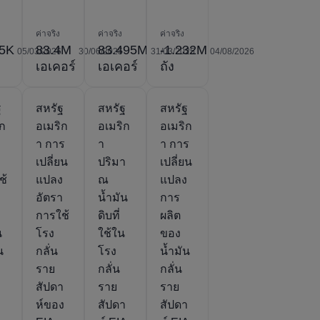
ค่าจริง
ค่าจริง
ค่าจริง
.5K
83.4M
83.495M
-1.232M
05/03/2026
30/06/2025
31/03/2025
04/08/2026
เอเคอร์
เอเคอร์
ถัง
ฐ
สหรัฐ
สหรัฐ
สหรัฐ
ิก
อเมริก
อเมริก
อเมริก
า การ
า
า การ
า
เปลี่ยน
ปริมา
เปลี่ยน
ช้
แปลง
ณ
แปลง
อัตรา
น้ำมัน
การ
า
การใช้
ดิบที่
ผลิต
น
โรง
ใช้ใน
ของ
น
กลั่น
โรง
น้ำมัน
ง
ราย
กลั่น
กลั่น
สัปดา
ราย
ราย
ห์ของ
สัปดา
สัปดา