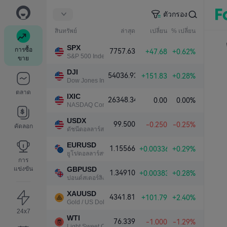
ตัวกรอง
สินทรัพย์
ล่าสุด
เปลี่ยน
% เปลี่ยน
SPX
การซื้อ
7757.63
+47.68
+0.62%
S&P 500 Index
ขาย
DJI
54036.93
+151.83
+0.28%
Dow Jones Industrial Average
ตลาด
IXIC
26348.34
0.00
0.00%
NASDAQ Composite Index
USDX
99.500
-0.250
-0.25%
คัดลอก
ดัชนีดอลลาร์สหรัฐ
EURUSD
1.15566
+0.00336
+0.29%
ยูโร/ดอลลาร์สหรัฐ
การ
แข่งขัน
GBPUSD
1.34910
+0.00383
+0.28%
ปอนด์สเตอร์ลิง/ดอลลาร์สหรัฐ
XAUUSD
4341.81
+101.79
+2.40%
Gold / US Dollar
24x7
WTI
76.339
-1.000
-1.29%
Light Sweet Crude Oil