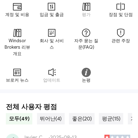
계정 및 비용
입금 및 출금
평가
장점 및 단점
Windsor
회사 및 서비
자주 묻는 질
관련 주장
Brokers 리뷰
스
문(FAQ)
개요
브로커 뉴스
업데이트
논평
전체 사용자 평점
모두(49)
뛰어난(4)
좋은(20)
평균(15)
가난
Javier Capital
·
2025-08-13