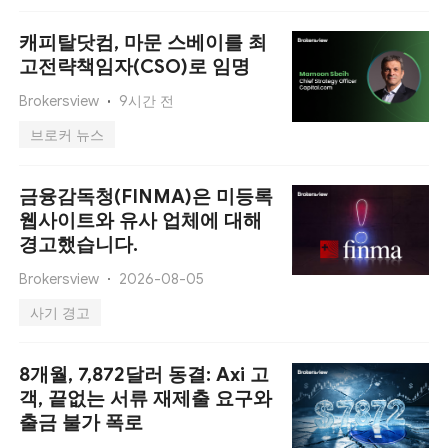
캐피탈닷컴, 마문 스베이를 최
고전략책임자(CSO)로 임명
Brokersview
9시간 전
브로커 뉴스
금융감독청(FINMA)은 미등록
웹사이트와 유사 업체에 대해
경고했습니다.
Brokersview
2026-08-05
사기 경고
8개월, 7,872달러 동결: Axi 고
객, 끝없는 서류 재제출 요구와
출금 불가 폭로