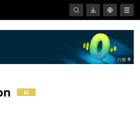
T
on
AA