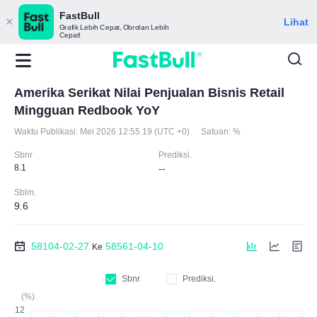
FastBull
Lihat
Grafik Lebih Cepat, Obrolan Lebih
Cepat!
Amerika Serikat Nilai Penjualan Bisnis Retail
Mingguan Redbook YoY
Waktu Publikasi:
Mei 2026 12:55 19 (UTC +0)
Satuan:
%
Sbnr
Prediksi.
8.1
--
Sblm.
9.6
58104-02-27
58561-04-10
Ke
Sbnr
Prediksi.
(%)