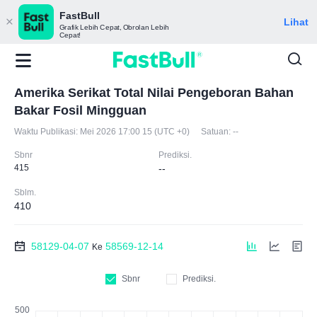
FastBull
Lihat
Grafik Lebih Cepat, Obrolan Lebih
Cepat!
Amerika Serikat Total Nilai Pengeboran Bahan
Bakar Fosil Mingguan
Waktu Publikasi:
Mei 2026 17:00 15 (UTC +0)
Satuan:
--
Sbnr
Prediksi.
415
--
Sblm.
410
58129-04-07
58569-12-14
Ke
Sbnr
Prediksi.