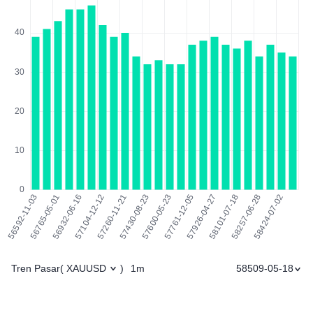
Tren Pasar
1m
58509-05-18
(
XAUUSD
)