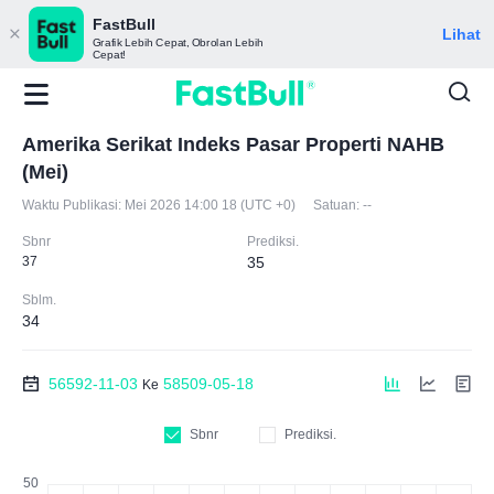
FastBull
Lihat
Grafik Lebih Cepat, Obrolan Lebih
Cepat!
Amerika Serikat Indeks Pasar Properti NAHB
(Mei)
Waktu Publikasi:
Mei 2026 14:00 18 (UTC +0)
Satuan:
--
Sbnr
Prediksi.
37
35
Sblm.
34
56592-11-03
58509-05-18
Ke
Sbnr
Prediksi.