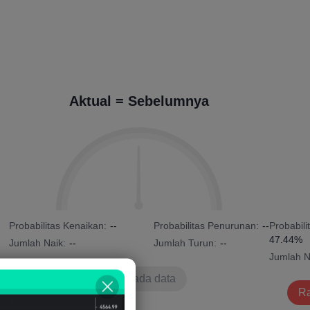
Aktual = Sebelumnya
Probabilitas Kenaikan:
--
Probabilitas Penurunan:
--
Probabili
47.44%
Jumlah Naik:
--
Jumlah Turun:
--
Jumlah N
Tidak ada data
Ra