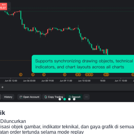
Grafik Harga
ik
Diluncurkan

asi objek gambar, indikator teknikal, dan gaya grafik di semua 
an order tertunda selama mode replay
