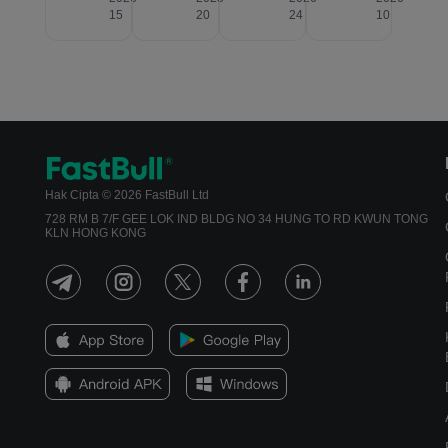
15
20
24
10
Hak Cipta © 2026 FastBull Ltd
728 RM B 7/F GEE LOK IND BLDG NO 34 HUNG TO RD KWUN TONG
KLN HONG KONG