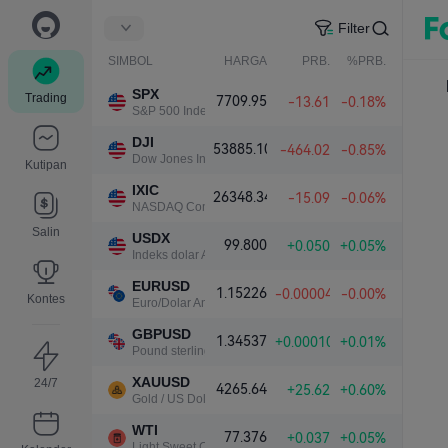
Filter
SIMBOL
HARGA
PRB.
%PRB.
SPX
Trading
7709.95
-13.61
-0.18%
S&P 500 Index
DJI
53885.10
-464.02
-0.85%
Dow Jones Industrial Average
Kutipan
IXIC
26348.34
-15.09
-0.06%
NASDAQ Composite Index
Salin
USDX
99.800
+0.050
+0.05%
Indeks dolar AS
EURUSD
1.15226
-0.00004
-0.00%
Kontes
Euro/Dolar Amerika
GBPUSD
1.34537
+0.00010
+0.01%
Pound sterling/Dolar Amerika
XAUUSD
24/7
4265.64
+25.62
+0.60%
Gold / US Dollar
WTI
77.376
+0.037
+0.05%
Light Sweet Crude Oil