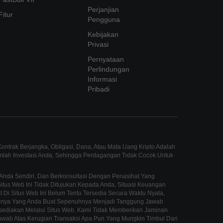
Perjanjian
Fitur
Pengguna
Kebijakan
Privasi
Pernyataan
Perlindungan
Informasi
Pribadi
ntrak Berjangka, Obligasi, Dana, Atau Mata Uang Kripto Adalah
umlah Investasi Anda, Sehingga Perdagangan Tidak Cocok Untuk
Anda Sendiri, Dan Berkonsultasi Dengan Penasihat Yang
us Web Ini Tidak Ditujukan Kepada Anda, Situasi Keuangan
 Di Situs Web Ini Belum Tentu Tersedia Secara Waktu Nyata,
innya Yang Anda Buat Sepenuhnya Menjadi Tanggung Jawab
sediakan Melalui Situs Web. Kami Tidak Memberikan Jaminan
awab Atas Kerugian Transaksi Apa Pun Yang Mungkin Timbul Dari