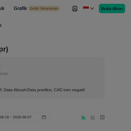
uk
Grafik
Buka Akun
elamanya
Gratis Selamanya
es
h
Brokers
Lebih
pr)
lanan
if; Data Aktual<Data prediksi, CAD tren negatif.