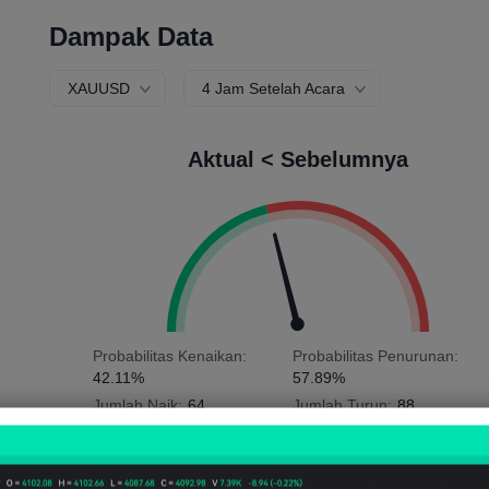
Dampak Data
XAUUSD
4 Jam Setelah Acara
Aktual < Sebelumnya
Probabilitas Kenaikan:
Probabilitas Penurunan:
42.11%
57.89%
Jumlah Naik:
64
Jumlah Turun:
88
Rata-rata Volatilitas:
2
Points
(-0.04%)