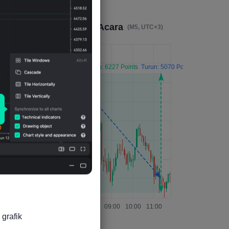
Dampak 4 Jam Setelah Acara
(M5, UTC+3)
grafik
