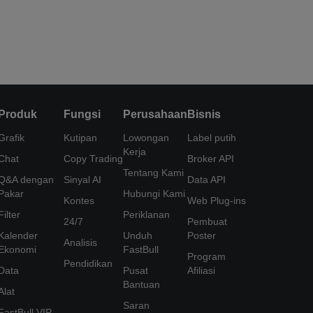
Produk
Fungsi
Perusahaan
Bisnis
Grafik
Kutipan
Lowongan
Label putih
Kerja
Chat
Copy Trading
Broker API
Tentang Kami
Q&A dengan
Sinyal AI
Data API
Pakar
Hubungi Kami
Kontes
Web Plug-ins
Filter
Periklanan
24/7
Pembuat
Kalender
Unduh
Poster
Analisis
Ekonomi
FastBull
Program
Pendidikan
Data
Pusat
Afiliasi
Bantuan
Alat
Saran
FastBull VIP