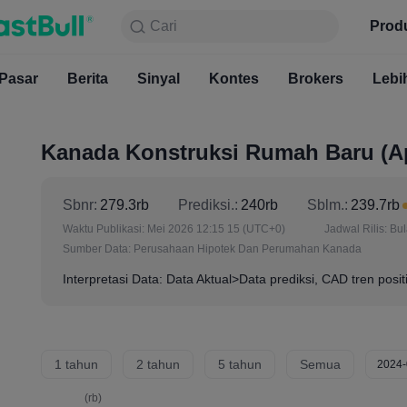
Cari
Cari
Produk
Grafik
Prod
Gratis S
Pasar
Berita
Sinyal
Pasar
Kontes
Berita
Brokers
Sinyal
Kont
Lebi
Kanada Konstruksi Rumah Baru (A
Sbnr:
279.3rb
Prediksi.:
240rb
Sblm.:
239.7rb
Waktu Publikasi:
Mei 2026 12:15 15
(UTC+0)
Jadwal Rilis:
Bu
Sumber Data:
Perusahaan Hipotek Dan Perumahan Kanada
Interpretasi Data: Data Aktual>Data prediksi, CAD tren posit
1 tahun
2 tahun
5 tahun
Semua