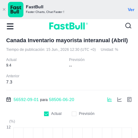
FastBull
Ver
Faster Charts, Chat Faster！
Canada Inventario mayorista interanual (Abril)
Tiempo de publicación:
15 Jun., 2026 12:30 (UTC +0)
Unidad:
%
Actual
Previsión
9.4
--
Anterior
7.3
56592-09-01
58506-06-20
para
Actual
Previsión
(%)