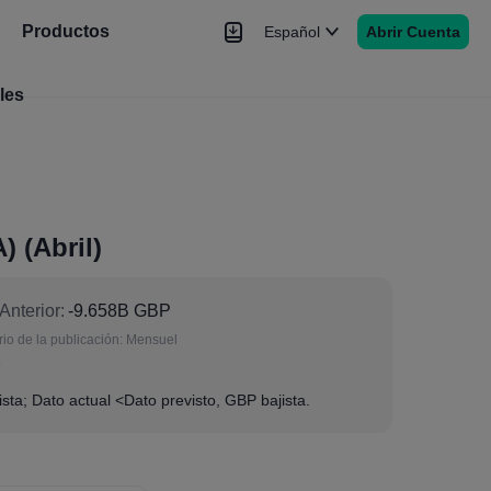
Productos
Español
Abrir Cuenta
les
Noticias
Señales
Más
 (Abril)
Anterior:
-9.658B GBP
io de la publicación:
Mensuel
o
sta; Dato actual <Dato previsto, GBP bajista.