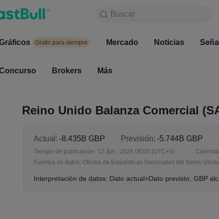
Buscar
Buscar
Productos
Gráficos
Gráficos
Mercado
Noticias
Mercado
Seña
Gratis para siempre
Gratis para siempre
Concurso
Brokers
Más
Concurso
Brokers
Reino Unido Balanza Comercial (SA)
Actual:
-8.435B GBP
Previsión:
-5.744B GBP
Tiempo de publicación:
12 Jun., 2026 06:00
(UTC+0)
Calendar
Fuentes de datos:
Oficina de Estadísticas Nacionales del Reino Unid
Interpretación de datos: Dato actual>Dato previsto, GBP alci