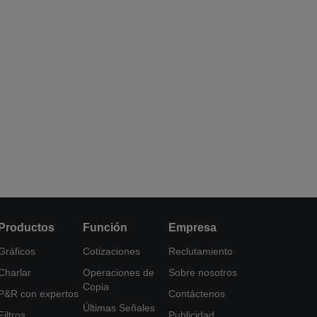
Productos
Función
Empresa
Gráficos
Cotizaciones
Reclutamiento
Charlar
Operaciones de
Sobre nosotros
Copia
P&R con expertos
Contáctenos
Últimas Señales
Filtros
Publicidad