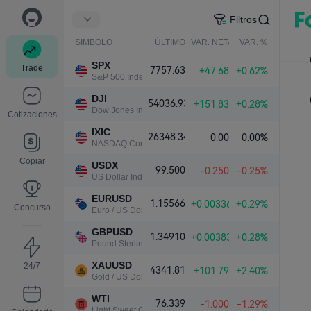
Filtros
SIMBOLO
ÚLTIMO
VAR. NETA
VAR. %
SPX
Trade
7757.63
+47.68
+0.62%
S&P 500 Index
DJI
54036.93
+151.83
+0.28%
Dow Jones Industrial Average
Cotizaciones
IXIC
26348.34
0.00
0.00%
NASDAQ Composite Index
Copiar
USDX
99.500
-0.250
-0.25%
US Dollar Index
EURUSD
1.15566
+0.00336
+0.29%
Concurso
Euro / US Dollar
GBPUSD
1.34910
+0.00383
+0.28%
Pound Sterling / US Dollar
XAUUSD
24/7
4341.81
+101.79
+2.40%
Gold / US Dollar
WTI
76.339
-1.000
-1.29%
Light Sweet Crude Oil