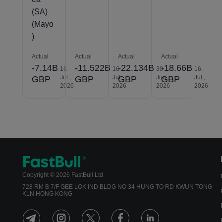
(SA)
(Mayo
)
Actual
Actual
Actual
Actual
-7.14B
-11.522B
-22.134B
-18.66B
16
16
30
16
Jul.,
Jul.,
Jun.,
Jul.,
GBP
GBP
GBP
GBP
2026
2026
2026
2026
Copyright © 2026 FastBull Ltd
728 RM B 7/F GEE LOK IND BLDG NO 34 HUNG TO RD KWUN TONG
KLN HONG KONG