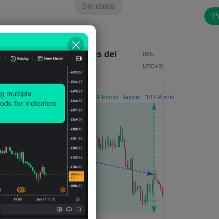
Sin datos
Pm
Impacto 4 horas después del
(M5,
evento
UTC+3)