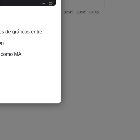
s de gráficos entre 
n

s como MA
