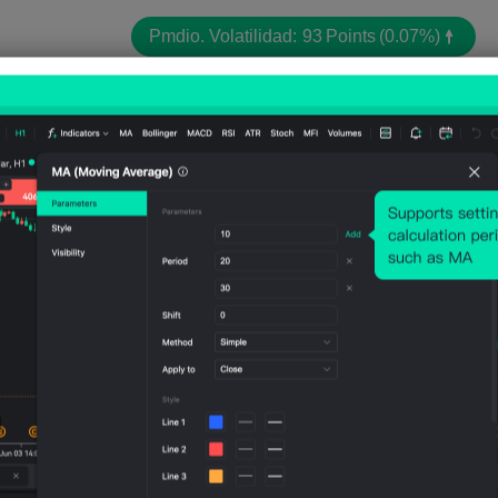
Pmdio. Volatilidad:
93
Points
(0.07%)
Gráfico de precios