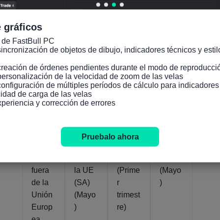
 gráficos
 de FastBull PC

incronización de objetos de dibujo, indicadores técnicos y estilo
Indicadores relevantes
creación de órdenes pendientes durante el modo de reproducció
personalización de la velocidad de zoom de las velas

configuración de múltiples períodos de cálculo para indicadore
idad de carga de las velas

Reino
Reino
Reino
Reino
xperiencia y corrección de errores
Unido
Unido
Unido
Unido
Balan
Balan
Cuent
Balan
za
za
a
za
Pruebalo ahora
Comer
comer
Corrie
comer
cial
cial de
nte
cial
fuera
la UE
(Prime
(Mayo
de la
(SA)
r
)
Unión
(Mayo
trimest
Europ
)
re)
ea