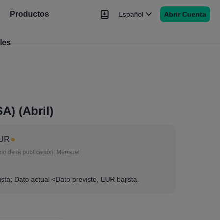
Productos
Español
Abrir Cuenta
les
Noticias
Señales
Más
A) (Abril)
EUR
io de la publicación:
Mensuel
sta; Dato actual <Dato previsto, EUR bajista.