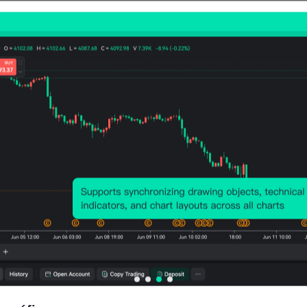
Pmdio. Volatilidad:
-124
Points
(-0.05%)
Gráfico de precios