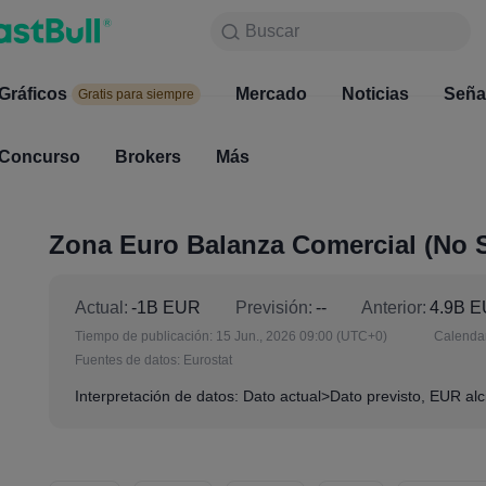
Buscar
Buscar
Productos
Gráficos
Gráficos
Mercado
Noticias
Mercado
Seña
Gratis para siempre
Gratis para siempre
Concurso
Brokers
Más
Concurso
Brokers
Zona Euro Balanza Comercial (No S
Actual:
-1B EUR
Previsión:
--
Anterior:
4.9B 
Tiempo de publicación:
15 Jun., 2026 09:00
(UTC+0)
Calendar
Fuentes de datos:
Eurostat
Interpretación de datos: Dato actual>Dato previsto, EUR alci