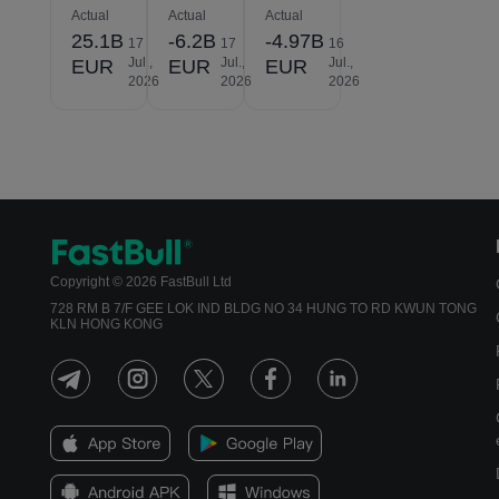
Actual
Actual
Actual
25.1B
-6.2B
-4.97B
17
17
16
Jul.,
Jul.,
Jul.,
EUR
EUR
EUR
2026
2026
2026
Copyright © 2026 FastBull Ltd
728 RM B 7/F GEE LOK IND BLDG NO 34 HUNG TO RD KWUN TONG
KLN HONG KONG