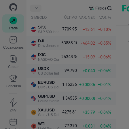
Filtros
SIMBOLO
ÚLTIMO
VAR. NETA
VAR. %
SPX
Trade
7709.95
-13.61
-0.18%
S&P 500 Index
DJI
53885.10
-464.02
-0.85%
Dow Jones Industrial Average
Cotizaciones
IXIC
26348.34
-15.09
-0.06%
NASDAQ Composite Index
Copiar
USDX
99.790
+0.040
+0.04%
US Dollar Index
EURUSD
1.15236
+0.00006
+0.01%
Concurso
Euro / US Dollar
GBPUSD
1.34535
+0.00008
+0.01%
Pound Sterling / US Dollar
XAUUSD
24/7
4275.81
+35.79
+0.84%
Gold / US Dollar
WTI
77.370
+0.031
+0.04%
Light Sweet Crude Oil