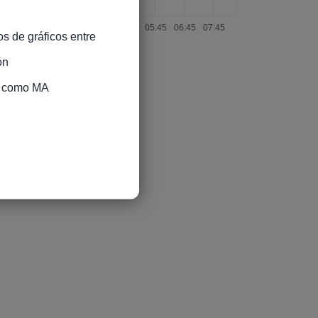
s de gráficos entre 
n

s como MA
