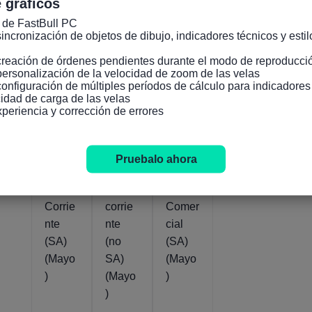
 gráficos
 de FastBull PC

incronización de objetos de dibujo, indicadores técnicos y estilo
creación de órdenes pendientes durante el modo de reproducció
personalización de la velocidad de zoom de las velas

configuración de múltiples períodos de cálculo para indicadore
Indicadores relevantes
idad de carga de las velas

xperiencia y corrección de errores
Zona
Zona
Zona
Euro
Euro
Euro
Pruebalo ahora
Cuent
Cuent
Balan
a
a
za
Corrie
corrie
Comer
nte
nte
cial
(SA)
(no
(SA)
(Mayo
SA)
(Mayo
)
(Mayo
)
)