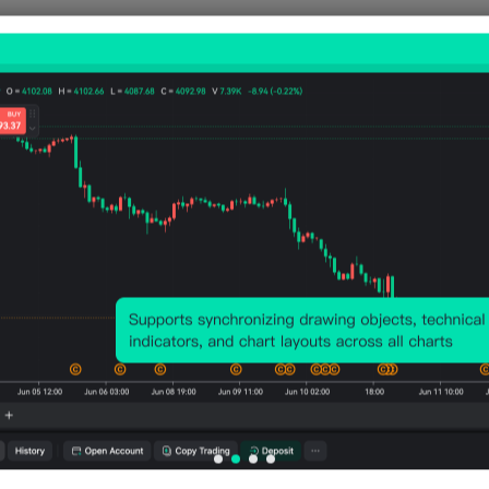
Pmdio. Volatilidad:
10
Points
(-0.01%)
Gráfico de precios