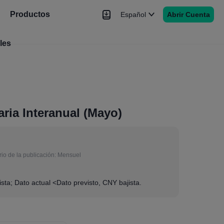
Productos
Español
Abrir Cuenta
les
Noticias
Señales
Más
ria Interanual (Mayo)
io de la publicación:
Mensuel
sta; Dato actual <Dato previsto, CNY bajista.