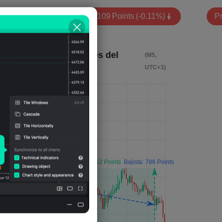
Pmdio. Volatilidad:
-109
Points
(-0.11%)
Pm
Impacto 4 horas después del
(M5,
evento
UTC+3)