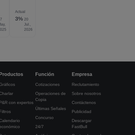
Actual
3%
07
20
ay,
Jul.,
2025
2026
Productos
Función
Empresa
Gráficos
Cotizaciones
Reclutamiento
Charlar
Operaciones de
Sobre nosotros
Copia
P&R con expertos
Contáctenos
Últimas Señales
Filtros
Publicidad
Concurso
Calendario
Descargar
económico
24/7
FastBull