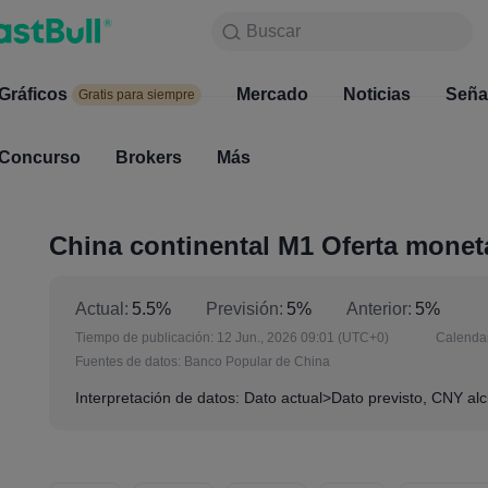
Buscar
Buscar
Productos
Gráficos
Gráficos
Mercado
Noticias
Mercado
Seña
Gratis para siempre
Gratis para siempre
Concurso
Brokers
Más
Concurso
Brokers
China continental M1 Oferta moneta
Actual:
5.5%
Previsión:
5%
Anterior:
5%
Tiempo de publicación:
12 Jun., 2026 09:01
(UTC+0)
Calendar
Fuentes de datos:
Banco Popular de China
Interpretación de datos: Dato actual>Dato previsto, CNY alci