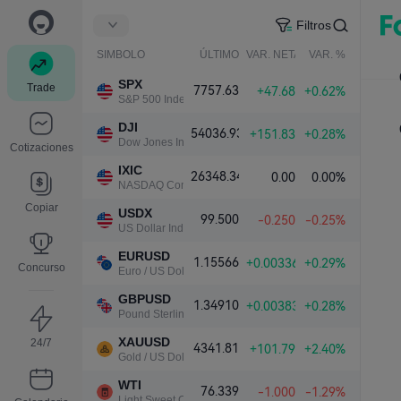
Filtros
SIMBOLO
ÚLTIMO
VAR. NETA
VAR. %
SPX
Trade
7757.63
+47.68
+0.62%
S&P 500 Index
DJI
54036.93
+151.83
+0.28%
Dow Jones Industrial Average
Cotizaciones
IXIC
26348.34
0.00
0.00%
NASDAQ Composite Index
Copiar
USDX
99.500
-0.250
-0.25%
US Dollar Index
EURUSD
1.15566
+0.00336
+0.29%
Concurso
Euro / US Dollar
GBPUSD
1.34910
+0.00383
+0.28%
Pound Sterling / US Dollar
XAUUSD
24/7
4341.81
+101.79
+2.40%
Gold / US Dollar
WTI
76.339
-1.000
-1.29%
Light Sweet Crude Oil