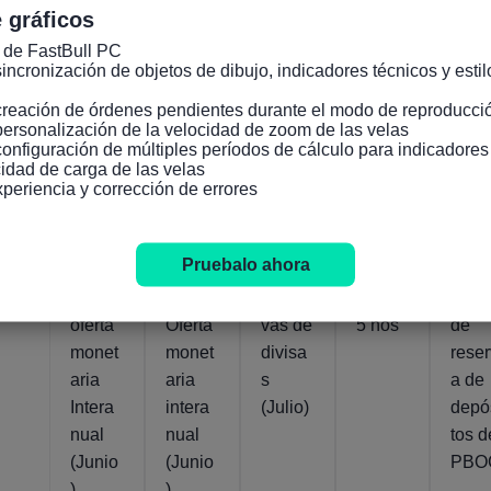
 gráficos
 de FastBull PC

incronización de objetos de dibujo, indicadores técnicos y estilo
creación de órdenes pendientes durante el modo de reproducció
personalización de la velocidad de zoom de las velas

Indicadores relevantes
configuración de múltiples períodos de cálculo para indicadore
idad de carga de las velas

xperiencia y corrección de errores
China
China
China
China
Chin
contin
contin
contin
contin
conti
Pruebalo ahora
ental
ental
ental
ental
ental
M0
M2
Reser
LPR a
Rati
oferta
Oferta
vas de
5 ños
de
monet
monet
divisa
rese
aria
aria
s
a de
Intera
intera
(Julio)
depó
nual
nual
tos d
(Junio
(Junio
PBO
)
)