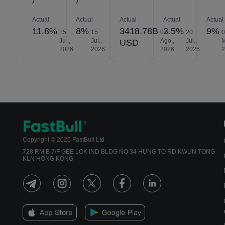
Actual
Actual
Actual
Actual
Actual
11.8%
8%
3418.78B
3.5%
9%
15
15
07
20
Jul.,
Jul.,
Ago.,
Jul.,
M
USD
2026
2026
2026
2026
Copyright © 2026 FastBull Ltd
728 RM B 7/F GEE LOK IND BLDG NO 34 HUNG TO RD KWUN TONG
KLN HONG KONG