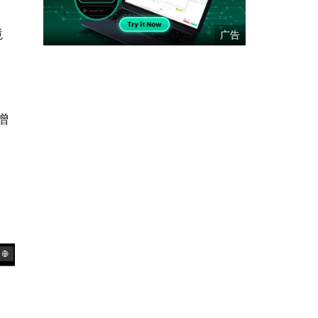
境
增
、