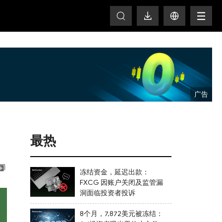
T
最热
冻结资金，延迟出款：
FXCG 因账户关闭及监管漏
洞面临投资者投诉
8个月，7,872美元被冻结：