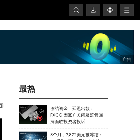
T
最热
冻结资金，延迟出款：
FXCG 因账户关闭及监管漏
洞面临投资者投诉
8个月，7,872美元被冻结：