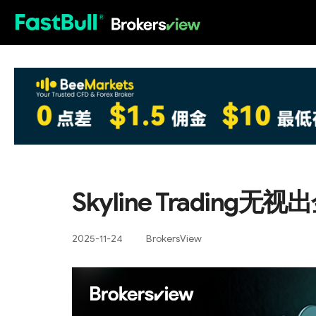
HOT
Skyline Tradin
2025-11-24
BrokersView