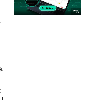
到
说和
易
g